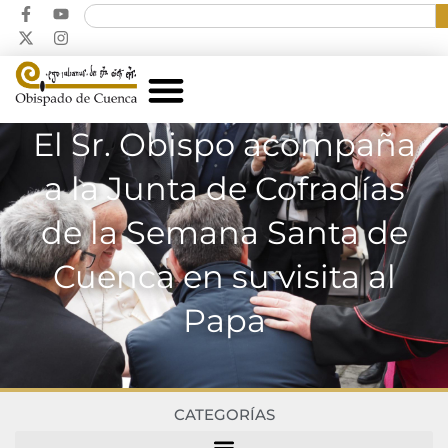
El Sr. Obispo acompaña
a la Junta de Cofradías
de la Semana Santa de
Cuenca en su visita al
Papa
CATEGORÍAS