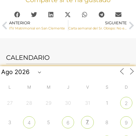
ANTERIOR
SIGUIENTE
ITV Matrimonial en San Clemente
Carta semanal del Sr. Obispo: No estamos solos en el mundo; por eso es importante reflexionar sobre el modo en que estamos en él
CALENDARIO
L
M
M
J
V
S
D
27
28
29
30
31
1
2
7
3
5
8
4
6
9