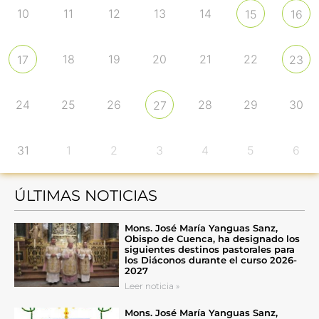
10
11
12
13
14
15
16
18
19
20
21
22
17
23
24
25
26
28
29
30
27
31
1
2
3
4
5
6
ÚLTIMAS NOTICIAS
Mons. José María Yanguas Sanz,
Obispo de Cuenca, ha designado los
siguientes destinos pastorales para
los Diáconos durante el curso 2026-
2027
Leer noticia »
Mons. José María Yanguas Sanz,