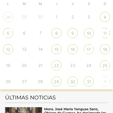
L
M
M
J
V
S
D
29
30
1
2
3
28
4
6
7
5
8
9
10
11
13
14
12
15
16
17
18
19
20
21
23
24
22
25
26
27
28
29
30
31
1
ÚLTIMAS NOTICIAS
Mons. José María Yanguas Sanz,
Obispo de Cuenca, ha designado los