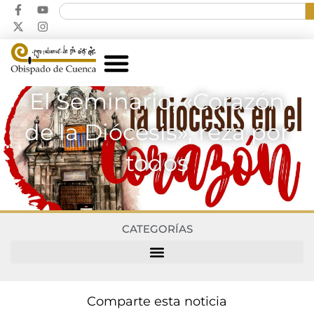
El Seminario, «Corazón
de la Diócesis», reza por
todos
CATEGORÍAS
Comparte esta noticia