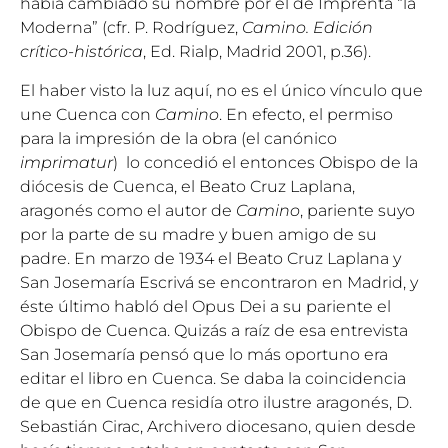
había cambiado su nombre por el de Imprenta “la
Moderna” (cfr. P. Rodríguez,
Camino. Edición
crítico-histórica
, Ed. Rialp, Madrid 2001, p.36).
El haber visto la luz aquí, no es el único vínculo que
une Cuenca con
Camino
. En efecto, el permiso
para la impresión de la obra (el canónico
imprimatur
) lo concedió el entonces Obispo de la
diócesis de Cuenca, el Beato Cruz Laplana,
aragonés como el autor de
Camino
, pariente suyo
por la parte de su madre y buen amigo de su
padre. En marzo de 1934 el Beato Cruz Laplana y
San Josemaría Escrivá se encontraron en Madrid, y
éste último habló del Opus Dei a su pariente el
Obispo de Cuenca. Quizás a raíz de esa entrevista
San Josemaría pensó que lo más oportuno era
editar el libro en Cuenca. Se daba la coincidencia
de que en Cuenca residía otro ilustre aragonés, D.
Sebastián Cirac, Archivero diocesano, quien desde