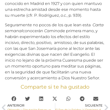
conocido en Madrid en 1927 y con quien mantuvo
una estrecha amistad desde ese momento hasta
su muerte (cfr. P. Rodríguez,
o.c.
, p. 939).
Seguramente no pocos de los que lean esta
Carta
semanal
conocerán
Camino
de primera mano, y
habrán experimentado los efectos del estilo
incisivo, directo, positivo, amistoso, de sus palabras,
con las que San Josemaría pone al lector ante las
exigencias divinas que nacen del Evangelio. El
inicio no lejano de la próxima Cuaresma puede ser
un momento oportuno para meditar sus páginas,
en la seguridad de que facilitarán una nueva
conversión y acercamiento a Dios Nuestro Señor.
Comparte si te ha gustado
ANTERIOR
SIGUIENTE
Obispado y Diputación firman un nuevo convenio de colaboración para la restauración del patrimonio de la Diócesis
El Pan de la Palabra. V Domingo del Tiempo Ordinario