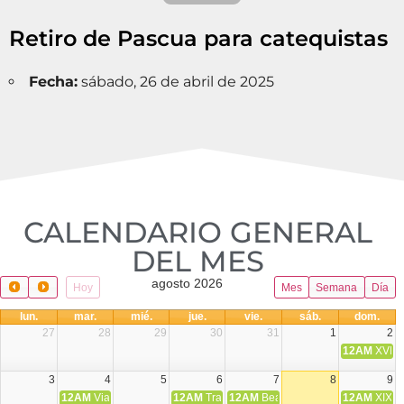
Retiro de Pascua para catequistas
Fecha:
sábado, 26 de abril de 2025
CALENDARIO GENERAL
DEL MES​
agosto 2026
Hoy
Mes
Semana
Día
lun.
mar.
mié.
jue.
vie.
sáb.
dom.
27
28
29
30
31
1
2
12AM
XVIII 
3
4
5
6
7
8
9
12AM
Viaje Diocesano a Japón.
12AM
Transfiguración del Señor
12AM
Beatos Cruz Laplana, obispo,
12AM
XIX T