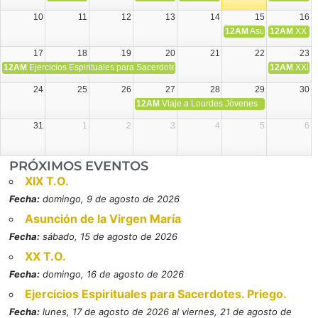
10
11
12
13
14
15
16
12AM
Asunción de la V
12AM
XX T.
17
18
19
20
21
22
23
12AM
Ejercicios Espirituales para Sacerdotes. Priego.
12AM
XXI T
24
25
26
27
28
29
30
12AM
Viaje a Lourdes Jóvenes
31
1
2
3
4
5
6
PRÓXIMOS EVENTOS
XIX T.O.
Fecha:
domingo, 9 de agosto de 2026
Asunción de la Virgen María
Fecha:
sábado, 15 de agosto de 2026
XX T.O.
Fecha:
domingo, 16 de agosto de 2026
Ejercicios Espirituales para Sacerdotes. Priego.
Fecha:
lunes, 17 de agosto de 2026 al viernes, 21 de agosto de