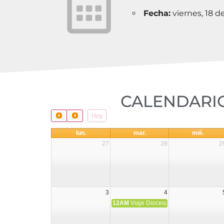
Fecha:
viernes, 18 d
CALENDARIO
Hoy
lun.
mar.
mié.
27
28
2
3
4
12AM
Viaje Diocesano a Japón.