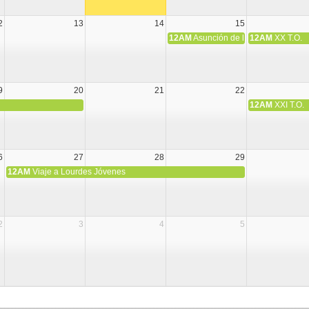
2
13
14
15
12AM
Asunción de la Virgen María
12AM
XX T.O.
9
20
21
22
12AM
XXI T.O.
6
27
28
29
12AM
Viaje a Lourdes Jóvenes
2
3
4
5