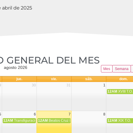
e abril de 2025
 GENERAL DEL MES​
agosto 2026
Mes
Semana
jue.
vie.
sáb.
dom.
9
30
31
1
12AM
XVIII T.O.
5
6
7
8
12AM
Transfiguración del Señor
12AM
Beatos Cruz Laplana, obispo, y Fernando Español, p
12AM
XIX T.O.