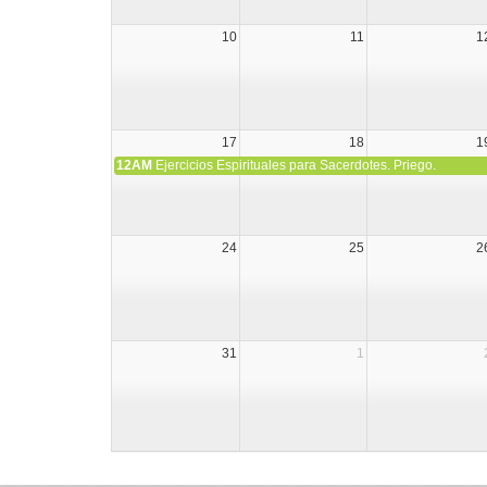
10
11
1
17
18
1
12AM
Ejercicios Espirituales para Sacerdotes. Priego.
24
25
2
31
1