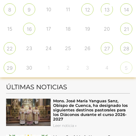
10
11
8
9
12
13
14
15
17
18
19
20
16
21
23
24
25
26
22
27
28
30
1
2
3
4
29
5
ÚLTIMAS NOTICIAS
Mons. José María Yanguas Sanz,
Obispo de Cuenca, ha designado los
siguientes destinos pastorales para
los Diáconos durante el curso 2026-
2027
Leer noticia »