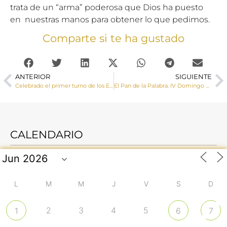
trata de un “arma” poderosa que Dios ha puesto
en nuestras manos para obtener lo que pedimos.
Comparte si te ha gustado
ANTERIOR
SIGUIENTE
Celebrado el primer turno de los Ejercicios Espirituales de Familias
El Pan de la Palabra. IV Domingo de Cuaresma
CALENDARIO
L
M
M
J
V
S
D
2
3
4
5
1
6
7