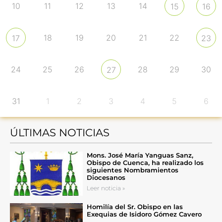
10
11
12
13
14
15
16
18
19
20
21
22
17
23
24
25
26
28
29
30
27
31
1
2
3
4
5
6
ÚLTIMAS NOTICIAS
Mons. José María Yanguas Sanz,
Obispo de Cuenca, ha realizado los
siguientes Nombramientos
Diocesanos
Leer noticia »
Homilía del Sr. Obispo en las
Exequias de Isidoro Gómez Cavero