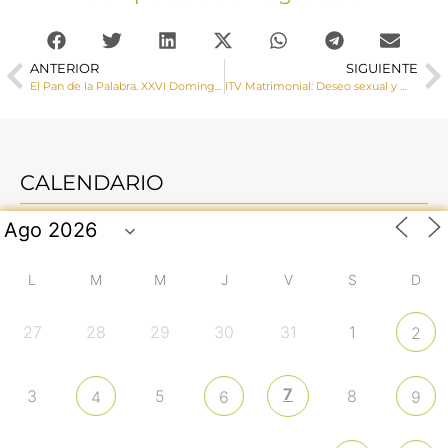
ANTERIOR
SIGUIENTE
El Pan de la Palabra. XXVI Domingo del Tiempo Ordinario
ITV Matrimonial: Deseo sexual y matrimonio
CALENDARIO
L
M
M
J
V
S
D
27
28
29
30
31
1
2
7
3
5
8
4
6
9