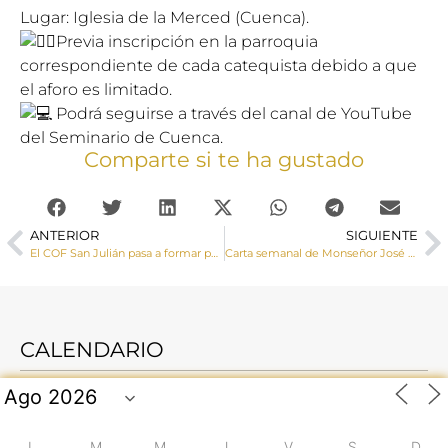
Lugar: Iglesia de la Merced (Cuenca).
Previa inscripción en la parroquia
correspondiente de cada catequista debido a que
el aforo es limitado.
Podrá seguirse a través del canal de YouTube
del Seminario de Cuenca.
Comparte si te ha gustado
ANTERIOR
SIGUIENTE
El COF San Julián pasa a formar parte de la Red de Centros de Escucha
Carta semanal de Monseñor José María Yanguas. Reconciliación y reencuentro.
CALENDARIO
L
M
M
J
V
S
D