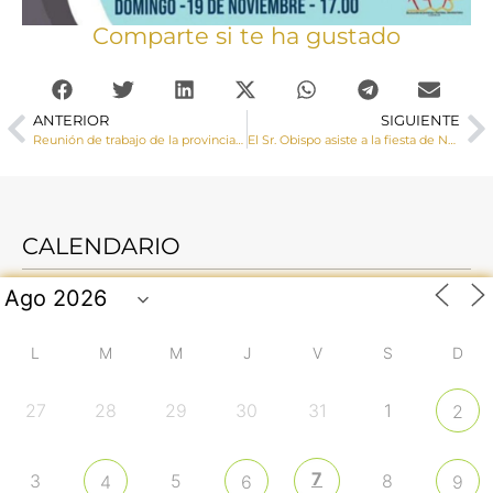
Comparte si te ha gustado
ANTERIOR
SIGUIENTE
Reunión de trabajo de la provincia eclesiástica de Toledo
El Sr. Obispo asiste a la fiesta de Nuestra Madre la Virgen de la Merced, patrona de los presos y de todos los que trabajan en prisión
CALENDARIO
L
M
M
J
V
S
D
27
28
29
30
31
1
2
7
3
5
8
4
6
9