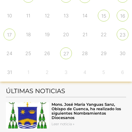
10
11
12
13
14
15
16
18
19
20
21
22
17
23
24
25
26
28
29
30
27
31
1
2
3
4
5
6
ÚLTIMAS NOTICIAS
Mons. José María Yanguas Sanz,
Obispo de Cuenca, ha realizado los
siguientes Nombramientos
Diocesanos
Leer noticia »