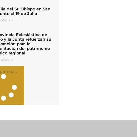
ía del Sr. Obispo en San
nte el 19 de Julio
oticia »
ovincia Eclesiástica de
o y la Junta refuerzan su
oración para la
ilitación del patrimonio
rico regional
oticia »
gar más