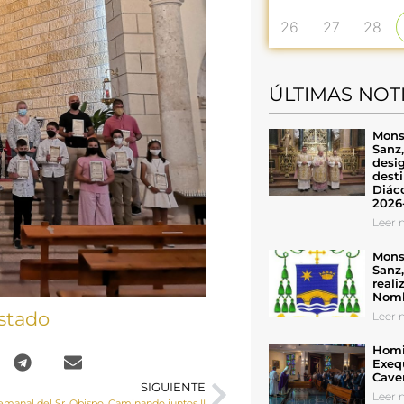
26
27
28
ÚLTIMAS NOT
Mons
Sanz
desig
desti
Diáco
2026
Leer n
Mons
Sanz
reali
Nomb
stado
Leer n
Homil
Exeq
Cave
SIGUIENTE
Leer n
emanal del Sr. Obispo. Caminando juntos II