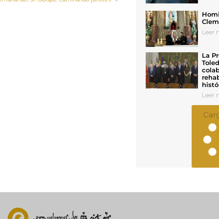
Homil
Cleme
Leer n
La Pr
Toled
colab
rehab
histó
Leer n
Car