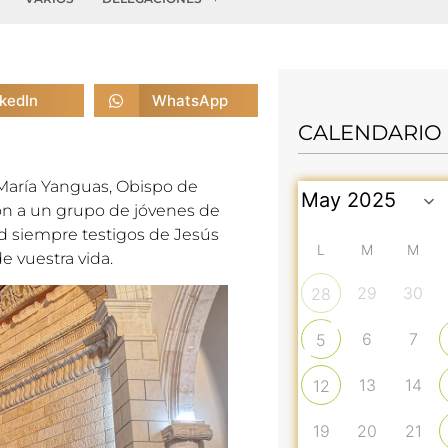
nkedIn
WhatsApp
CALENDARIO
 María Yanguas, Obispo de
ón a un grupo de jóvenes de
d siempre testigos de Jesús
L
M
M
e vuestra vida.
29
30
28
6
7
5
13
14
12
19
20
21