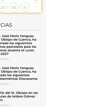
29
30
31
1
ICIAS
. José María Yanguas
, Obispo de Cuenca, ha
nado los siguientes
nos pastorales para los
nos durante el curso
-2027
oticia »
. José María Yanguas
, Obispo de Cuenca, ha
zado los siguientes
ramientos Diocesanos
oticia »
ía del Sr. Obispo en las
uias de Isidoro Gómez
ro
oticia »