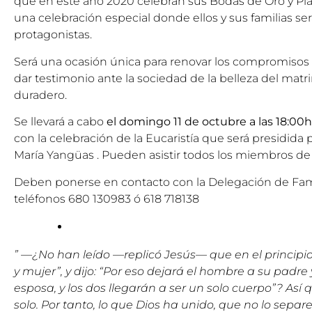
que en este año 2020 celebran sus Bodas de Oro y Plat
una celebración especial donde ellos y sus familias ser
protagonistas.
Será una ocasión única para renovar los compromisos a
dar testimonio ante la sociedad de la belleza del matr
duradero.
Se llevará a cabo
el domingo 11 de octubre a las 18:00h
con la celebración de la Eucaristía que será presidida
María Yangüas . Pueden asistir todos los miembros de 
Deben ponerse en contacto con la Delegación de Famili
teléfonos 680 130983 ó 618 718138
” —¿No han leído —replicó Jesús— que en el principio
y mujer”, y dijo: “Por eso dejará el hombre a su padre 
esposa, y los dos llegarán a ser un solo cuerpo”? Así 
solo. Por tanto, lo que Dios ha unido, que no lo separ