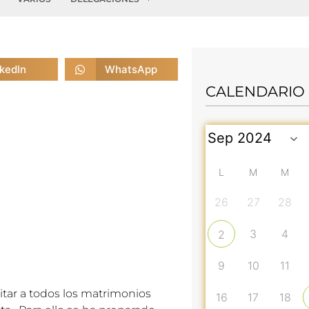
nkedIn
WhatsApp
CALENDARIO
L
M
M
26
27
28
3
4
2
9
10
11
itar a todos los matrimonios
16
17
18