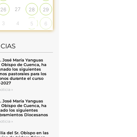
27
26
28
29
3
4
5
6
ICIAS
. José María Yanguas
, Obispo de Cuenca, ha
nado los siguientes
nos pastorales para los
nos durante el curso
-2027
oticia »
. José María Yanguas
, Obispo de Cuenca, ha
zado los siguientes
ramientos Diocesanos
oticia »
ía del Sr. Obispo en las