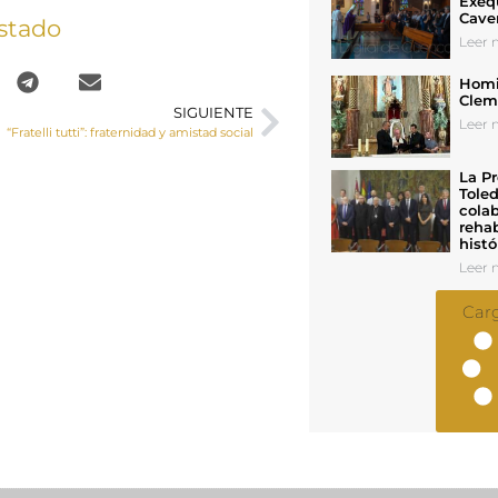
Exeq
Cave
stado
Leer n
Homil
Cleme
SIGUIENTE
Leer n
“Fratelli tutti”: fraternidad y amistad social
La Pr
Toled
colab
rehab
histó
Leer n
Car