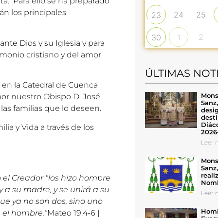
a. Para ello se ha preparado
án los principales
24
25
23
2
30
1
nte Dios y su Iglesia y para
imonio cristiano y del amor
ÚLTIMAS NOT
en la Catedral de Cuenca
Mons
 por nuestro Obispo D. José
Sanz
las familias que lo deseen.
desig
desti
Diáco
a y Vida a través de los
2026
Leer n
Mons
Sanz
reali
 el Creador “los hizo hombre
Nomb
y a su madre, y se unirá a su
Leer n
que ya no son dos, sino uno
Homil
e el hombre.”
Mateo 19:4-6
|