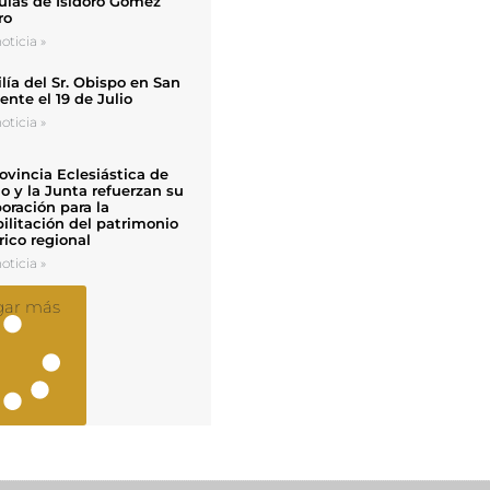
uias de Isidoro Gómez
ro
oticia »
ía del Sr. Obispo en San
nte el 19 de Julio
oticia »
ovincia Eclesiástica de
o y la Junta refuerzan su
oración para la
ilitación del patrimonio
rico regional
oticia »
gar más