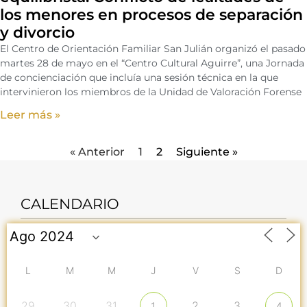
los menores en procesos de separación
y divorcio
El Centro de Orientación Familiar San Julián organizó el pasado
martes 28 de mayo en el “Centro Cultural Aguirre”, una Jornada
de concienciación que incluía una sesión técnica en la que
intervinieron los miembros de la Unidad de Valoración Forense
Leer más »
« Anterior
1
2
Siguiente »
CALENDARIO
L
M
M
J
V
S
D
29
30
31
2
3
1
4