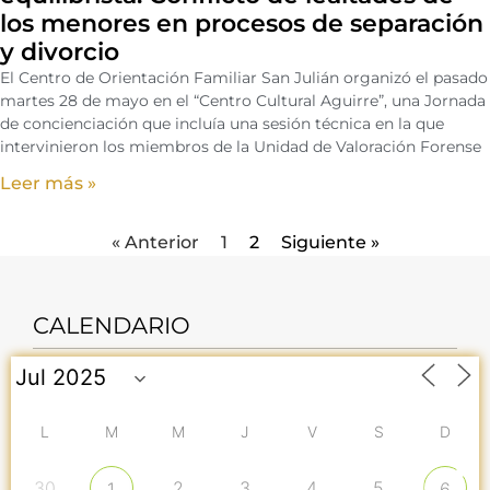
los menores en procesos de separación
y divorcio
El Centro de Orientación Familiar San Julián organizó el pasado
martes 28 de mayo en el “Centro Cultural Aguirre”, una Jornada
de concienciación que incluía una sesión técnica en la que
intervinieron los miembros de la Unidad de Valoración Forense
Leer más »
« Anterior
1
2
Siguiente »
CALENDARIO
L
M
M
J
V
S
D
30
2
3
4
5
1
6