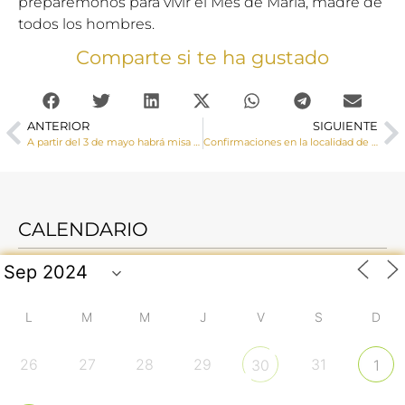
preparémonos para vivir el Mes de María, madre de
todos los hombres.
Comparte si te ha gustado
ANTERIOR
SIGUIENTE
A partir del 3 de mayo habrá misa de lunes a viernes a las 7:35 horas en el Hospital Virgen de la luz
Confirmaciones en la localidad de El Pedernoso
CALENDARIO
L
M
M
J
V
S
D
26
27
28
29
31
30
1