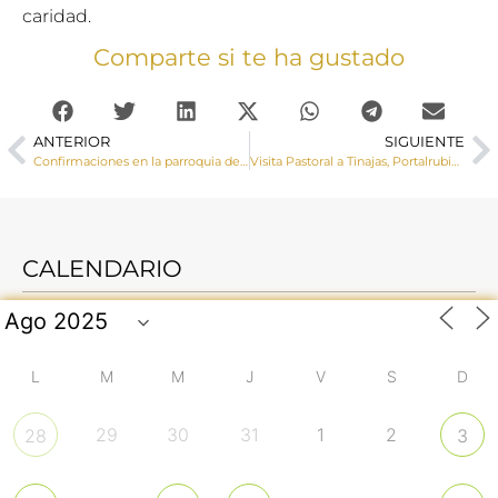
caridad.
Comparte si te ha gustado
ANTERIOR
SIGUIENTE
Confirmaciones en la parroquia de El Salvador (Cuenca)
Visita Pastoral a Tinajas, Portalrubio de Guadamejud y Valdemoro del Rey
CALENDARIO
L
M
M
J
V
S
D
29
30
31
1
2
28
3