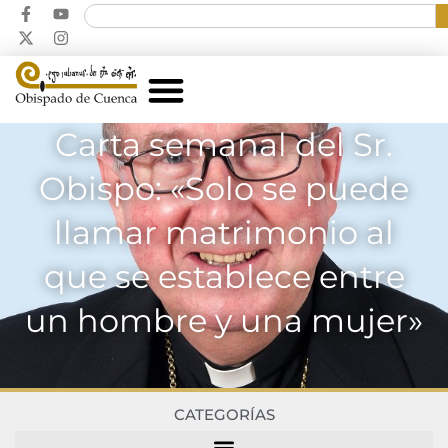
Carta semanal del Sr.
Obispo: «Solo se puede
llamar matrimonio al
que se establece entre
un hombre y una mujer»
CATEGORÍAS