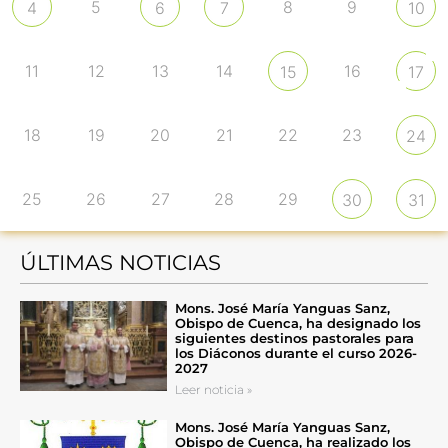
5
8
9
4
6
7
10
11
12
13
14
16
15
17
18
19
20
21
22
23
24
25
26
27
28
29
30
31
ÚLTIMAS NOTICIAS
Mons. José María Yanguas Sanz,
Obispo de Cuenca, ha designado los
siguientes destinos pastorales para
los Diáconos durante el curso 2026-
2027
Leer noticia »
Mons. José María Yanguas Sanz,
Obispo de Cuenca, ha realizado los