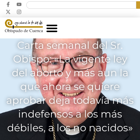
Carta semanal del Sr.
Obispo: «La vigente ley
del aborto y más aun la
que ahora se quiere
aprobar deja todavía más
indefensos a los más
débiles, a los no nacidos»