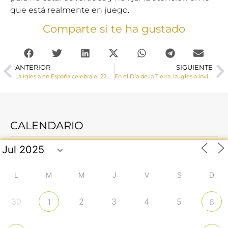
que está realmente en juego.
Comparte si te ha gustado
ANTERIOR
SIGUIENTE
La Iglesia en España celebra el 22 de mayo la Pascua del Enfermo
En el Día de la Tierra, la Iglesia invita a celebrar la Semana Laudato Si’ 2022
CALENDARIO
L
M
M
J
V
S
D
30
2
3
4
5
1
6