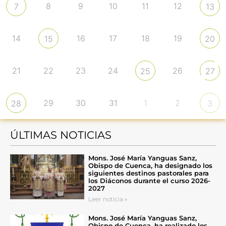
8
9
10
11
12
7
13
14
16
17
18
19
15
20
21
22
23
24
26
25
27
29
30
31
1
2
28
3
ÚLTIMAS NOTICIAS
Mons. José María Yanguas Sanz,
Obispo de Cuenca, ha designado los
siguientes destinos pastorales para
los Diáconos durante el curso 2026-
2027
Leer noticia »
Mons. José María Yanguas Sanz,
Obispo de Cuenca, ha realizado los