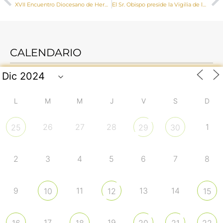
XVII Encuentro Diocesano de Hermandades y Cofradías en Huete el 29 de mayo
El Sr. Obispo preside la Vigilia de la Divina Misericordia
CALENDARIO
L
M
M
J
V
S
D
26
27
28
1
25
29
30
2
3
4
5
6
7
8
9
11
13
14
10
12
15
17
19
16
18
20
21
22