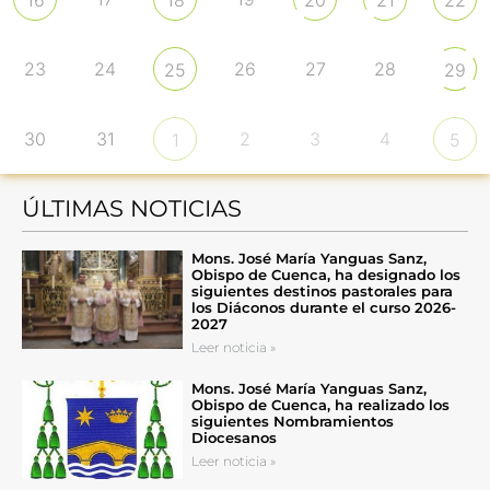
23
24
26
27
28
25
29
30
31
2
3
4
1
5
ÚLTIMAS NOTICIAS
Mons. José María Yanguas Sanz,
Obispo de Cuenca, ha designado los
siguientes destinos pastorales para
los Diáconos durante el curso 2026-
2027
Leer noticia »
Mons. José María Yanguas Sanz,
Obispo de Cuenca, ha realizado los
siguientes Nombramientos
Diocesanos
Leer noticia »