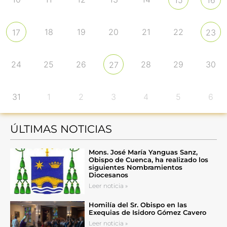
18
19
20
21
22
17
23
24
25
26
28
29
30
27
31
1
2
3
4
5
6
ÚLTIMAS NOTICIAS
Mons. José María Yanguas Sanz,
Obispo de Cuenca, ha realizado los
siguientes Nombramientos
Diocesanos
Leer noticia »
Homilía del Sr. Obispo en las
Exequias de Isidoro Gómez Cavero
Leer noticia »