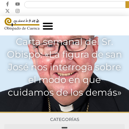
Carta semanal del Sr.
Obispo: «La figura de san
José nos interroga sobre
el modo en que
cuidamos de los demás»
CATEGORÍAS