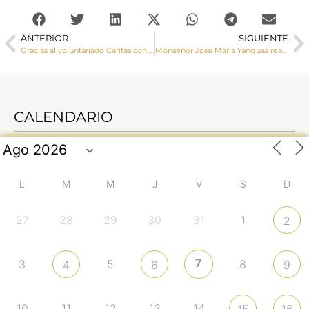
ANTERIOR
SIGUIENTE
Gracias al voluntariado Cáritas construye una comunidad que sueña y hace posible la esperanza
Monseñor José María Yanguas realiza una Visita Pastoral a Villar del Horno y Horcajada de la Torre
CALENDARIO
L
M
M
J
V
S
D
27
28
29
30
31
1
2
7
3
5
8
4
6
9
10
11
12
13
14
15
16