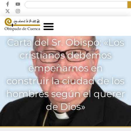
Carta del Sr. Obispo: «Los
cristianos debemos
empeñarnos en
construir la ciudad de los
hombres según el querer
de Dios»