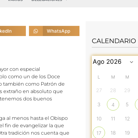
nkedIn
WhatsApp
CALENDARIO
ayor con especial
olo como un de los Doce
L
M
M
sino también como Patrón de
27
28
29
es extraño en absoluto que
s tenemos dos buenos
3
5
4
ega al menos hasta el Obispo
10
11
12
l fin de evangelizar la que
18
19
tra tradición nos cuenta que
17