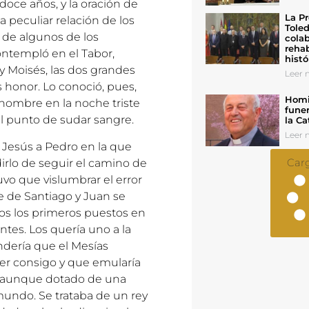
 doce años, y la oración de
La Pr
 peculiar relación de los
Toled
o de algunos de los
colab
rehab
ntempló en el Tabor,
histó
 y Moisés, las dos grandes
Leer n
es honor. Lo conoció, pues,
Homil
hombre en la noche triste
funer
el punto de sudar sangre.
la Ca
Leer n
e Jesús a Pedro en la que
Car
dirlo de seguir el camino de
vo que vislumbrar el error
e de Santiago y Juan se
jos los primeros puestos en
ntes. Los quería uno a la
ndería que el Mesías
aer consigo y que emularía
ey, aunque dotado de una
 mundo. Se trataba de un rey