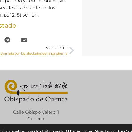
la palabra y con las obras, sin
sea Jesús delante de los
r.
Lc
12, 8). Amén.
stado
SIGUIENTE
o, Jornada por los afectados de la pandemia
Calle Obispo Valero, 1
Cuenca
ón y analizar nuestro tráfico web. Al hacer clic en “Aceptar cookies” u