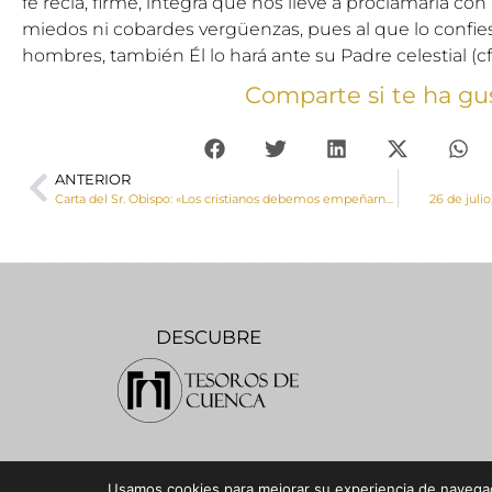
fe recia, firme, integra que nos lleve a proclamarla con 
miedos ni cobardes vergüenzas, pues al que lo confie
hombres, también Él lo hará ante su Padre celestial (cf
Comparte si te ha gu
ANTERIOR
Carta del Sr. Obispo: «Los cristianos debemos empeñarnos en construir la ciudad de los hombres según el querer de Dios»
26 de juli
DESCUBRE
Usamos cookies para mejorar su experiencia de navegaci