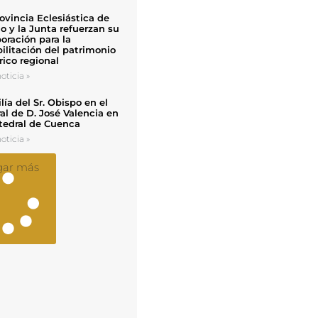
ovincia Eclesiástica de
o y la Junta refuerzan su
oración para la
ilitación del patrimonio
rico regional
oticia »
ía del Sr. Obispo en el
al de D. José Valencia en
tedral de Cuenca
oticia »
gar más