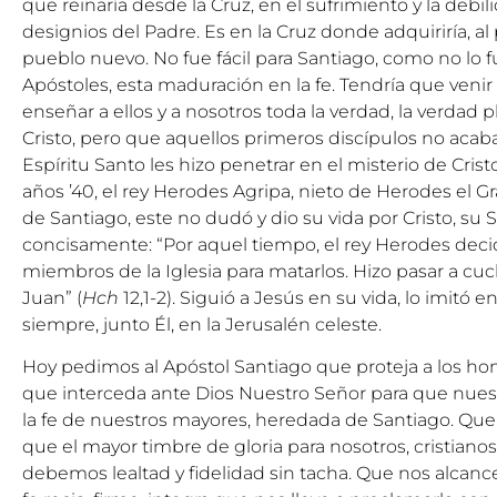
que reinaría desde la Cruz, en el sufrimiento y la debil
designios del Padre. Es en la Cruz donde adquiriría, al
pueblo nuevo. No fue fácil para Santiago, como no lo 
Apóstoles, esta maduración en la fe. Tendría que venir 
enseñar a ellos y a nosotros toda la verdad, la verdad
Cristo, pero que aquellos primeros discípulos no aca
Espíritu Santo les hizo penetrar en el misterio de Cristo
años ’40, el rey Herodes Agripa, nieto de Herodes el G
de Santiago, este no dudó y dio su vida por Cristo, su 
concisamente: “Por aquel tiempo, el rey Herodes decid
miembros de la Iglesia para matarlos. Hizo pasar a cu
Juan” (
Hch
12,1-2). Siguió a Jesús en su vida, lo imitó 
siempre, junto Él, en la Jerusalén celeste.
Hoy pedimos al Apóstol Santiago que proteja a los hom
que interceda ante Dios Nuestro Señor para que nuest
la fe de nuestros mayores, heredada de Santiago. Q
que el mayor timbre de gloria para nosotros, cristianos,
debemos lealtad y fidelidad sin tacha. Que nos alcan