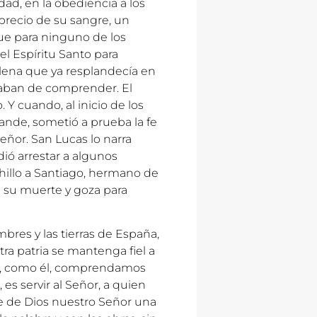
idad, en la obediencia a los
 precio de su sangre, un
fue para ninguno de los
el Espíritu Santo para
 plena que ya resplandecía en
baban de comprender. El
. Y cuando, al inicio de los
rande, sometió a prueba la fe
Señor. San Lucas lo narra
ió arrestar a algunos
chillo a Santiago, hermano de
en su muerte y goza para
bres y las tierras de España,
ra patria se mantenga fiel a
ue, como él, comprendamos
 es servir al Señor, a quien
ce de Dios nuestro Señor una