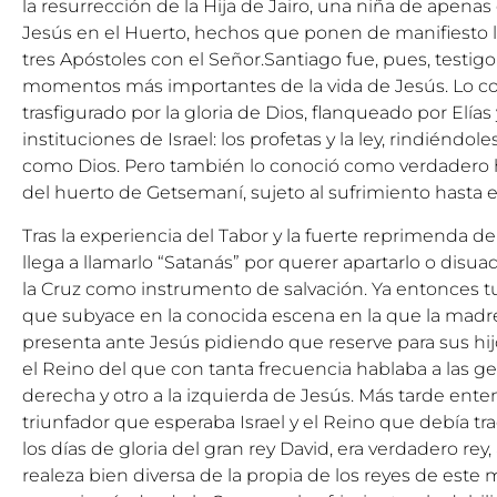
la resurrección de la Hija de Jairo, una niña de apenas
Jesús en el Huerto, hechos que ponen de manifiesto la
tres Apóstoles con el Señor.Santiago fue, pues, testig
momentos más importantes de la vida de Jesús. Lo co
trasfigurado por la gloria de Dios, flanqueado por Elías
instituciones de Israel: los profetas y la ley, rindiéndol
como Dios. Pero también lo conoció como verdadero 
del huerto de Getsemaní, sujeto al sufrimiento hasta 
Tras la experiencia del Tabor y la fuerte reprimenda d
llega a llamarlo “Satanás” por querer apartarlo o disua
la Cruz como instrumento de salvación. Ya entonces tu
que subyace en la conocida escena en la que la madr
presenta ante Jesús pidiendo que reserve para sus hi
el Reino del que con tanta frecuencia hablaba a las ge
derecha y otro a la izquierda de Jesús. Más tarde ente
triunfador que esperaba Israel y el Reino que debía tr
los días de gloria del gran rey David, era verdadero r
realeza bien diversa de la propia de los reyes de este