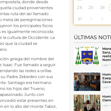
 Compostela, donde desde
24
25
26
aquella ciudad provenientes
ntas ruta del así llamado
31
1
2
o meta de peregrinaciones
yeron los principales focos
os es igualmente reconocida
ÚLTIMAS NOT
e la cultura de Occidente. La
zo que la ciudad se
Mons
ano.
Sanz
reali
ración griega del nombre del
Nomb
e Isaac. Fue llamado a seguir
Leer n
endando las redes a orillas
Homil
ó a su Padre Zebedeo con sus
Exeq
Cave
muerte. Santiago era hermano
Leer n
o los hijos del Trueno,
apasionado. Junto con
Homil
Cleme
concedió estar presentes en
Leer n
n en lo alto del monte Tabor,