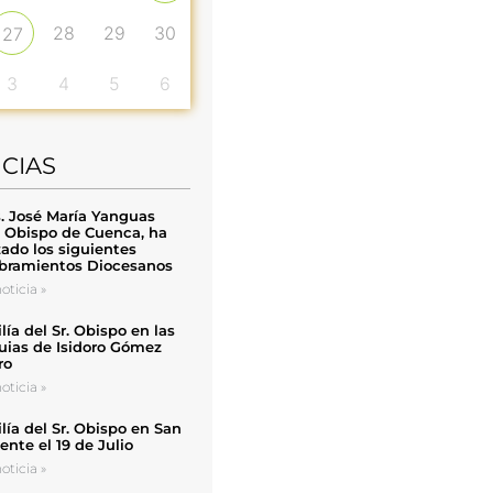
28
29
30
27
3
4
5
6
ICIAS
. José María Yanguas
, Obispo de Cuenca, ha
zado los siguientes
ramientos Diocesanos
oticia »
ía del Sr. Obispo en las
uias de Isidoro Gómez
ro
oticia »
ía del Sr. Obispo en San
nte el 19 de Julio
oticia »