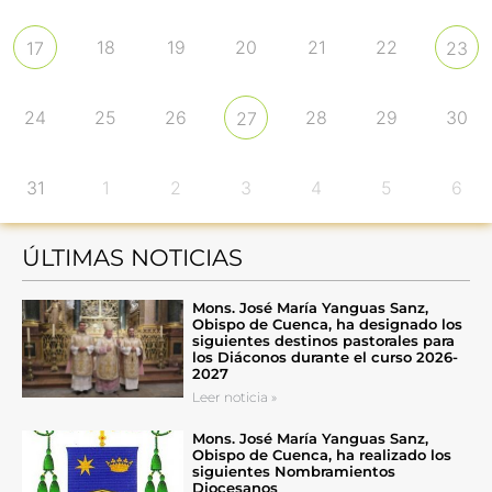
18
19
20
21
22
17
23
24
25
26
28
29
30
27
31
1
2
3
4
5
6
ÚLTIMAS NOTICIAS
Mons. José María Yanguas Sanz,
Obispo de Cuenca, ha designado los
siguientes destinos pastorales para
los Diáconos durante el curso 2026-
2027
Leer noticia »
Mons. José María Yanguas Sanz,
Obispo de Cuenca, ha realizado los
siguientes Nombramientos
Diocesanos