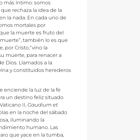
eo más íntimo: somos
 que rechaza la idea de la
n en la nada. En cada uno de
Somos mortales por
 que la muerte es fruto del
a muerte”, también lo es que
 por Cristo,“vino la
su muerte, para renacer a
 de Dios. Llamados a la
ivina y constituidos herederos
 enciende la luz de la fe
a un destino feliz situado
Vaticano II,
Gaudium et
ieblas en la noche del sábado
rosa, iluminando la
tendimiento humano. Las
zaro que yace en la tumba,