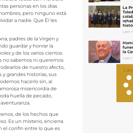
ntas personas en los días
La Pr
Toled
nombres, pero ninguno está
colab
lvidar a nadie. Que Él les
rehab
histó
Leer n
na, padres de la Virgen y
Homil
do guardar y honrar la
funer
la Ca
les y de los varios cientos
Leer n
nos no sabemos ni queremos
rodearlos de nuestro afecto,
Car
 y grandes historias, sus
podemos hacerlo sin, al
 amorosa misericordia de
 toda huella de pecado,
enaventuranza.
menos, de los hechos que
so. Es un misterio, encierra
el confín entre lo que es