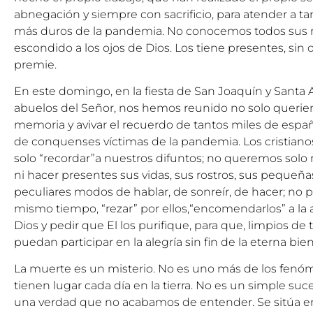
abnegación y siempre con sacrificio, para atender a ta
más duros de la pandemia. No conocemos todos sus 
escondido a los ojos de Dios. Los tiene presentes, sin o
premie.
En este domingo, en la fiesta de San Joaquín y Santa A
abuelos del Señor, nos hemos reunido no solo querien
memoria y avivar el recuerdo de tantos miles de españo
de conquenses víctimas de la pandemia. Los cristia
solo “recordar”a nuestros difuntos; no queremos solo 
ni hacer presentes sus vidas, sus rostros, sus pequeñas
peculiares modos de hablar, de sonreír, de hacer; no 
mismo tiempo, “rezar” por ellos,“encomendarlos” a la
Dios y pedir que El los purifique, para que, limpios de
puedan participar en la alegría sin fin de la eterna bi
La muerte es un misterio. No es uno más de los fenó
tienen lugar cada día en la tierra. No es un simple suce
una verdad que no acabamos de entender. Se sitúa en 