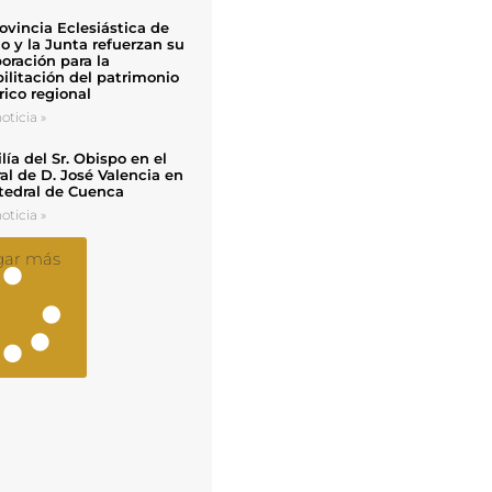
ovincia Eclesiástica de
o y la Junta refuerzan su
oración para la
ilitación del patrimonio
rico regional
oticia »
ía del Sr. Obispo en el
al de D. José Valencia en
tedral de Cuenca
oticia »
gar más