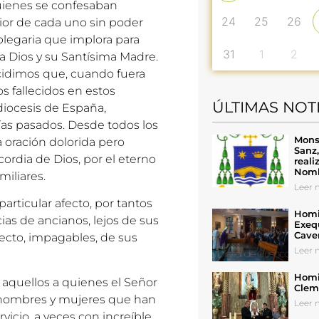
quienes se confesaban
24
25
26
ior de cada uno sin poder
a plegaria que implora para
31
1
2
 a Dios y su Santísima Madre.
cidimos que, cuando fuera
s fallecidos en estos
ÚLTIMAS NOT
iocesis de España,
ías pasados. Desde todos los
Mons
 oración dolorida pero
Sanz
ordia de Dios, por el eterno
reali
Nomb
miliares.
Leer n
articular afecto, por tantos
Homil
ias de ancianos, lejos de sus
Exeq
Cave
fecto, impagables, de sus
Leer n
Homil
a aquellos a quienes el Señor
Cleme
de hombres y mujeres que han
Leer n
vicio, a veces con increíble