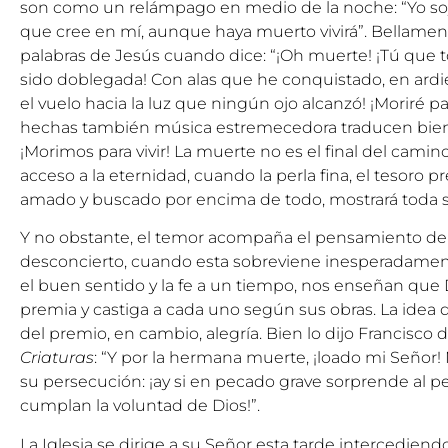
son como un relámpago en medio de la noche: “Yo soy l
que cree en mí, aunque haya muerto vivirá”. Bellament
palabras de Jesús cuando dice: “¡Oh muerte! ¡Tú que t
sido doblegada! Con alas que he conquistado, en ardie
el vuelo hacia la luz que ningún ojo alcanzó! ¡Moriré par
hechas también música estremecedora traducen bien 
¡Morimos para vivir! La muerte no es el final del camin
acceso a la eternidad, cuando la perla fina, el tesoro
amado y buscado por encima de todo, mostrará toda su
Y no obstante, el temor acompaña el pensamiento de l
desconcierto, cuando esta sobreviene inesperadament
el buen sentido y la fe a un tiempo, nos enseñan que D
premia y castiga a cada uno según sus obras. La idea d
del premio, en cambio, alegría. Bien lo dijo Francisco 
Criaturas
: “Y por la hermana muerte, ¡loado mi Señor!
su persecución: ¡ay si en pecado grave sorprende al p
cumplan la voluntad de Dios!”.
La Iglesia se dirige a su Señor esta tarde intercediend