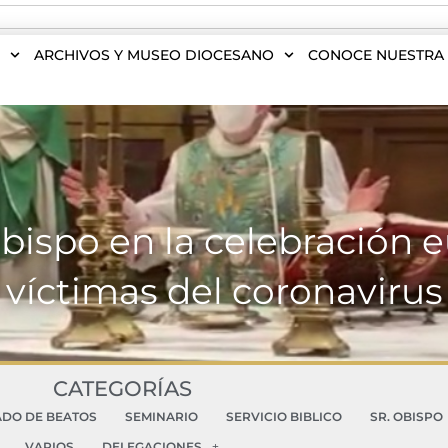
S
ARCHIVOS Y MUSEO DIOCESANO
CONOCE NUESTRA 
bispo en la celebración e
víctimas del coronavirus
CATEGORÍAS
ADO DE BEATOS
SEMINARIO
SERVICIO BIBLICO
SR. OBISPO
VARIOS
DELEGACIONES