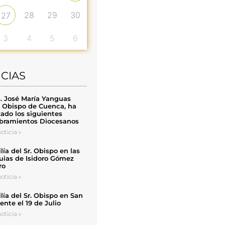
28
29
30
27
3
4
5
6
ICIAS
. José María Yanguas
, Obispo de Cuenca, ha
zado los siguientes
ramientos Diocesanos
oticia »
ía del Sr. Obispo en las
uias de Isidoro Gómez
ro
oticia »
ía del Sr. Obispo en San
nte el 19 de Julio
oticia »