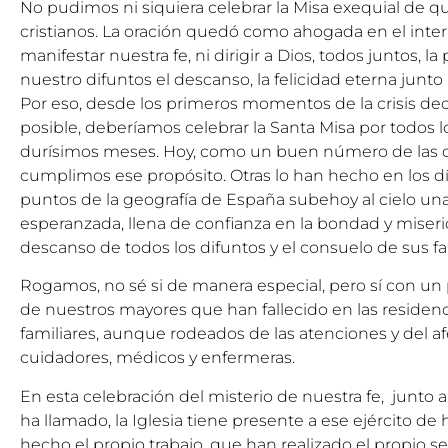
No pudimos ni siquiera celebrar la Misa exequial de 
cristianos. La oración quedó como ahogada en el inter
manifestar nuestra fe, ni dirigir a Dios, todos juntos, l
nuestro difuntos el descanso, la felicidad eterna junto
Por eso, desde los primeros momentos de la crisis de
posible, deberíamos celebrar la Santa Misa por todos lo
durísimos meses. Hoy, como un buen número de las d
cumplimos ese propósito. Otras lo han hecho en los d
puntos de la geografía de España subehoy al cielo una
esperanzada, llena de confianza en la bondad y miseric
descanso de todos los difuntos y el consuelo de sus fa
Rogamos, no sé si de manera especial, pero sí con un p
de nuestros mayores que han fallecido en las residenc
familiares, aunque rodeados de las atenciones y del a
cuidadores, médicos y enfermeras.
En esta celebración del misterio de nuestra fe, junto 
ha llamado, la Iglesia tiene presente a ese ejército 
hecho el propio trabajo, que han realizado el propio ser