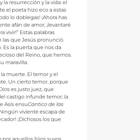
a resurrección y la vida: el
e el poeta hizo eco a estas
odo lo doblegas! ¡Ahora has
nte afán de amor, ¡levantaré
a vivir!” Estas palabras
las que Jesús pronunció.
o. Es la puerta que nos da
 precioso del Reino, que hemos
 maravilla.
a muerte. El temor y el
e. Un cierto temor, porque
ios es justo juez, que
el castigo infunde temor; la
de Asís ensu
Cantico de las
 Ningún viviente escapa de
ecador! ¡Dichosos los que
o por aquellos hijos suyos