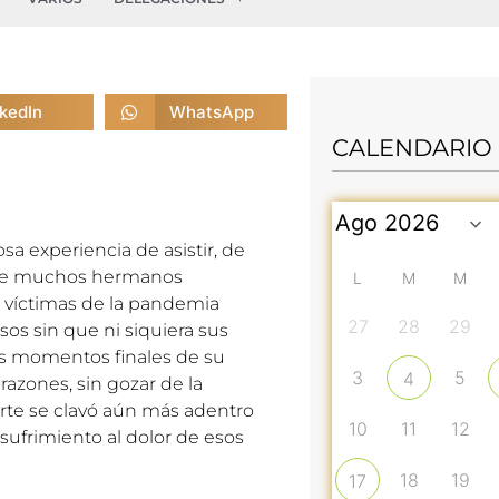
nkedIn
WhatsApp
CALENDARIO
a experiencia de asistir, de
to de muchos hermanos
L
M
M
 víctimas de la pandemia
27
28
29
s sin que ni siquiera sus
os momentos finales de su
3
5
4
razones, sin gozar de la
erte se clavó aún más adentro
10
11
12
sufrimiento al dolor de esos
18
19
17