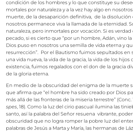
condición de los hombres y lo que constituye su des
mortales por naturaleza y a la vez hay algo en nosotros
muerte, de la desaparición definitiva, de la disolució
nosotros permanece viva la llamada de la eternidad. 
naturaleza, pero inmortales por vocación. Si es verdad
pecado, si es cierto que “por un hombre, Adán, vino l
Dios puso en nosotros una semilla de vida eterna y que,
resurrección”. Por el Bautismo fuimos sepultados en 
una vida nueva, la vida de la gracia, la vida de los hijos
existencia, fuimos regalados con el don de la gracia d
de la gloria eterna.
En medio de la obscuridad del enigma de la muerte se
que afirma que “el hombre ha sido creado por Dios par
más allá de las fronteras de la miseria terrestre” (Conc. 
spes
, 18). Como la luz del cirio pascual ilumina las tin
santo, así la palabra del Señor resuena vibrante, pode
obscuridad que no logra romper la pobre luz del en
palabras de Jesús a Marta y María, las hermanas de Lá