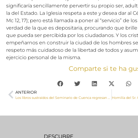
significaría sencillamente pervertir su propio ser, adul
la del Estado. La Iglesia respeta a este y desea dar al Cé
Mc 12, 17); pero está llamada a poner al “servicio” de l
verdad de la que es depositaria, procurando que brill
que pueda ser percibida por los ciudadanos. Y los cr
empeñarnos en construir la ciudad de los hombres seg
respeto más cuidadoso de la libertad de todos y asum
ejercicio personal de la misma.
Comparte si te ha gu
ANTERIOR
Los libros sustraídos del Seminario de Cuenca regresan de nuevo a su biblioteca tras más de 15 años de litigio.
DESCUBRE