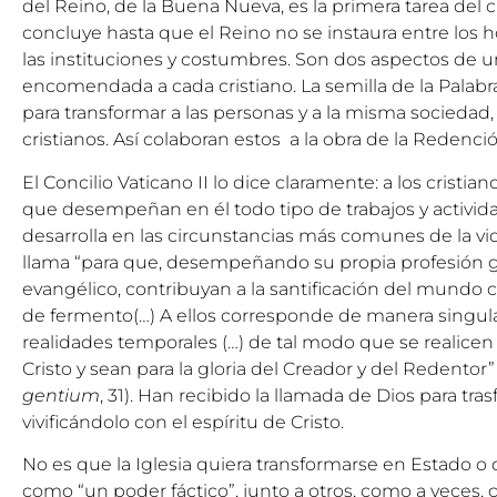
del Reino, de la Buena Nueva, es la primera tarea del c
concluye hasta que el Reino no se instaura entre los ho
las instituciones y costumbres. Son dos aspectos de u
encomendada a cada cristiano. La semilla de la Palabr
para transformar a las personas y a la misma sociedad, 
cristianos. Así colaboran estos a la obra de la Redenció
El Concilio Vaticano II lo dice claramente: a los cristi
que desempeñan en él todo tipo de trabajos y activida
desarrolla en las circunstancias más comunes de la vida 
llama “para que, desempeñando su propia profesión gu
evangélico, contribuyan a la santificación del mund
de fermento(…) A ellos corresponde de manera singular
realidades temporales (…) de tal modo que se realice
Cristo y sean para la gloria del Creador y del Redento
gentium
, 31). Han recibido la llamada de Dios para tr
vivificándolo con el espíritu de Cristo.
No es que la Iglesia quiera transformarse en Estado o 
como “un poder fáctico”, junto a otros, como a veces, c