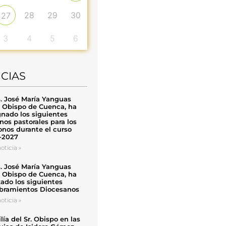
28
29
30
27
3
4
5
6
ICIAS
. José María Yanguas
, Obispo de Cuenca, ha
nado los siguientes
nos pastorales para los
nos durante el curso
-2027
oticia »
. José María Yanguas
, Obispo de Cuenca, ha
zado los siguientes
ramientos Diocesanos
oticia »
ía del Sr. Obispo en las