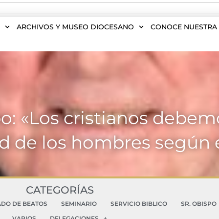
S
ARCHIVOS Y MUSEO DIOCESANO
CONOCE NUESTRA 
spo: «Los cristianos deb
ad de los hombres según 
CATEGORÍAS
ADO DE BEATOS
SEMINARIO
SERVICIO BIBLICO
SR. OBISPO
VARIOS
DELEGACIONES