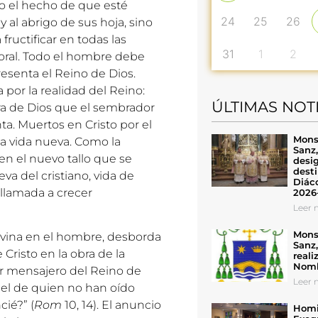
lo el hecho de que esté
24
25
26
 al abrigo de sus hoja, sino
ructificar en todas las
31
1
2
boral. Todo el hombre debe
senta el Reino de Dios.
or la realidad del Reino:
ÚLTIMAS NOT
abra de Dios que el sembrador
a. Muertos en Cristo por el
Mons
a vida nueva. Como la
Sanz
en el nuevo tallo que se
desig
desti
a del cristiano, vida de
Diáco
 llamada a crecer
2026
Leer n
Mons
divina en el hombre, desborda
Sanz
 Cristo en la obra de la
reali
Nomb
ser mensajero del Reino de
Leer n
el de quien no han oído
cié?” (
Rom
10, 14). El anuncio
Homil