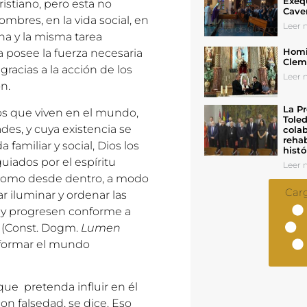
Exeq
ristiano, pero esta no
Cave
mbres, en la vida social, en
Leer n
na y la misma tarea
Homil
a posee la fuerza necesaria
Cleme
gracias a la acción de los
Leer n
n.
La Pr
anos que viven en el mundo,
Toled
des, y cuya existencia se
colab
rehab
familiar y social, Dios los
histó
iados por el espíritu
Leer n
o como desde dentro, a modo
Car
 iluminar y ordenar las
n y progresen conforme a
r” (Const. Dogm.
Lumen
asformar el mundo
que pretenda influir en él
on falsedad, se dice. Eso