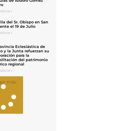
uias de Isidoro Gómez
ro
oticia »
ía del Sr. Obispo en San
nte el 19 de Julio
oticia »
ovincia Eclesiástica de
o y la Junta refuerzan su
oración para la
ilitación del patrimonio
rico regional
oticia »
gar más