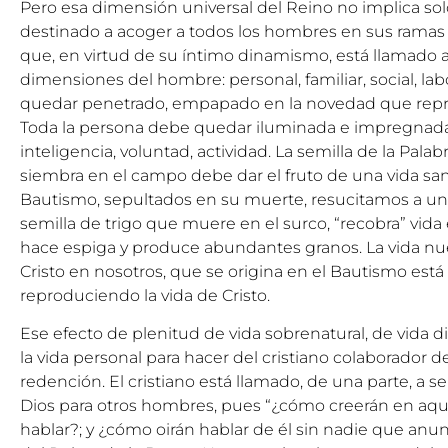
Pero esa dimensión universal del Reino no implica so
destinado a acoger a todos los hombres en sus ramas y
que, en virtud de su íntimo dinamismo, está llamado a f
dimensiones del hombre: personal, familiar, social, la
quedar penetrado, empapado en la novedad que repre
Toda la persona debe quedar iluminada e impregnada p
inteligencia, voluntad, actividad. La semilla de la Pal
siembra en el campo debe dar el fruto de una vida sant
Bautismo, sepultados en su muerte, resucitamos a un
semilla de trigo que muere en el surco, “recobra” vida 
hace espiga y produce abundantes granos. La vida nuev
Cristo en nosotros, que se origina en el Bautismo está
reproduciendo la vida de Cristo.
Ese efecto de plenitud de vida sobrenatural, de vida 
la vida personal para hacer del cristiano colaborador de
redención. El cristiano está llamado, de una parte, a 
Dios para otros hombres, pues “¿cómo creerán en aqu
hablar?; y ¿cómo oirán hablar de él sin nadie que anun