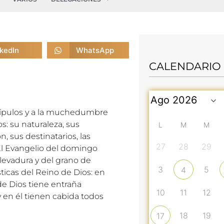
nkedIn
WhatsApp
CALENDARIO
cípulos y a la muchedumbre
s: su naturaleza, sus
L
M
M
n, sus destinatarios, las
27
28
29
El Evangelio del domingo
a levadura y del grano de
3
5
4
ticas del Reino de Dios: en
de Dios tiene entraña
10
11
12
 y en él tienen cabida todos
18
19
17