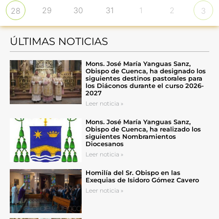
29
30
31
1
2
28
3
ÚLTIMAS NOTICIAS
Mons. José María Yanguas Sanz,
Obispo de Cuenca, ha designado los
siguientes destinos pastorales para
los Diáconos durante el curso 2026-
2027
Leer noticia »
Mons. José María Yanguas Sanz,
Obispo de Cuenca, ha realizado los
siguientes Nombramientos
Diocesanos
Leer noticia »
Homilía del Sr. Obispo en las
Exequias de Isidoro Gómez Cavero
Leer noticia »