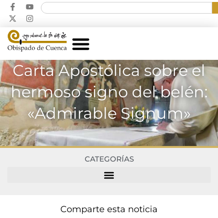
Carta Apostólica sobre el
hermoso signo del belén:
«Admirable Signum»
CATEGORÍAS
Comparte esta noticia