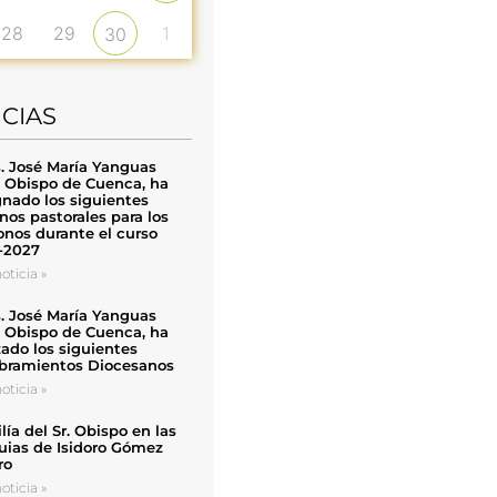
28
29
1
30
ICIAS
. José María Yanguas
, Obispo de Cuenca, ha
nado los siguientes
nos pastorales para los
nos durante el curso
-2027
oticia »
. José María Yanguas
, Obispo de Cuenca, ha
zado los siguientes
ramientos Diocesanos
oticia »
ía del Sr. Obispo en las
uias de Isidoro Gómez
ro
oticia »