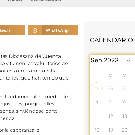
nkedIn
WhatsApp
CALENDARIO
áritas Diocesana de Cuenca
o y tienen los voluntarios de
r esta crisis en nuestra
L
M
M
luntarios, que han tenido que
29
30
28
s es fundamental en medio de
4
5
6
usticias, porque ellos
sonas, sintiéndose parte
11
12
13
herida.
18
19
20
r la esperanza, el