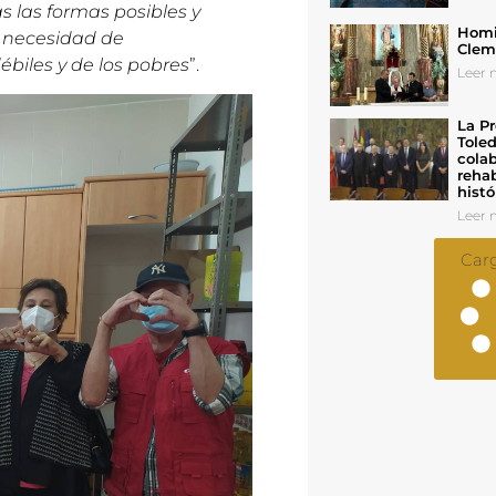
 las formas posibles y
Homil
a necesidad de
Cleme
biles y de los pobres
”.
Leer n
La Pr
Toled
colab
rehab
histó
Leer n
Car