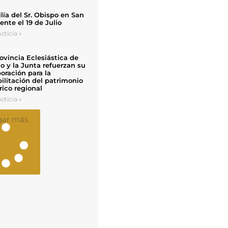
ía del Sr. Obispo en San
nte el 19 de Julio
oticia »
ovincia Eclesiástica de
o y la Junta refuerzan su
oración para la
ilitación del patrimonio
rico regional
oticia »
gar más