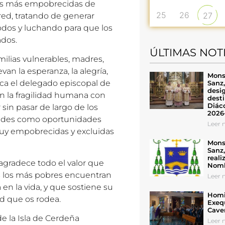
as más empobrecidas de
25
26
27
red, tratando de generar
 todos y luchando para que los
dos.
ÚLTIMAS NOT
milias vulnerables, madres,
evan la esperanza, la alegría,
Mons
ica el delegado episcopal de
Sanz
desig
an la fragilidad humana con
desti
Diáco
 sin pasar de largo de los
2026
ultades como oportunidades
Leer n
muy empobrecidas y excluidas
Mons
Sanz
reali
agradece todo el valor que
Nomb
ues los más pobres encuentran
Leer n
en la vida, y que sostiene su
Homil
ad que os rodea.
Exeq
Cave
de la Isla de Cerdeña
Leer n