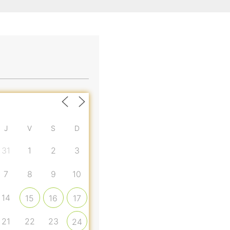
J
V
S
D
31
1
2
3
7
8
9
10
14
15
16
17
21
22
23
24