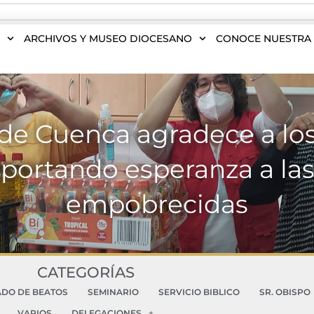
S
ARCHIVOS Y MUSEO DIOCESANO
CONOCE NUESTRA 
de Cuenca agradece a los
ortando esperanza a la
empobrecidas
CATEGORÍAS
ADO DE BEATOS
SEMINARIO
SERVICIO BIBLICO
SR. OBISPO
VARIOS
DELEGACIONES