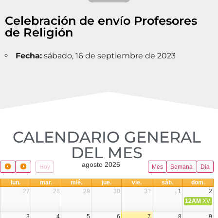
Celebración de envío Profesores
de Religión
Fecha:
sábado, 16 de septiembre de 2023
CALENDARIO GENERAL
DEL MES​
agosto 2026
Hoy
Mes
Semana
Día
lun.
mar.
mié.
jue.
vie.
sáb.
dom.
27
28
29
30
31
1
2
12AM
XVIII 
3
4
5
6
7
8
9