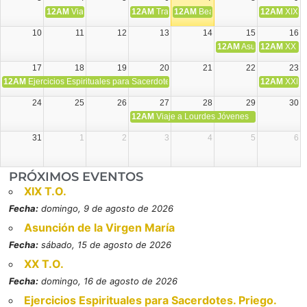
12AM
Viaje Diocesano a Japón.
12AM
Transfiguración del Señor
12AM
Beatos Cruz Laplana, obispo,
12AM
XIX T
10
11
12
13
14
15
16
12AM
Asunción de la V
12AM
XX T.
17
18
19
20
21
22
23
12AM
Ejercicios Espirituales para Sacerdotes. Priego.
12AM
XXI T
24
25
26
27
28
29
30
12AM
Viaje a Lourdes Jóvenes
31
1
2
3
4
5
6
PRÓXIMOS EVENTOS
XIX T.O.
Fecha:
domingo, 9 de agosto de 2026
Asunción de la Virgen María
Fecha:
sábado, 15 de agosto de 2026
XX T.O.
Fecha:
domingo, 16 de agosto de 2026
Ejercicios Espirituales para Sacerdotes. Priego.