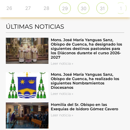
26
27
28
29
30
31
1
ÚLTIMAS NOTICIAS
Mons. José María Yanguas Sanz,
Obispo de Cuenca, ha designado los
siguientes destinos pastorales para
los Diáconos durante el curso 2026-
2027
Leer noticia »
Mons. José María Yanguas Sanz,
Obispo de Cuenca, ha realizado los
siguientes Nombramientos
Diocesanos
Leer noticia »
Homilía del Sr. Obispo en las
Exequias de Isidoro Gómez Cavero
Leer noticia »