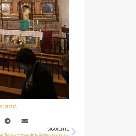
stado
SIGUIENTE
Las localidades de Tondos y Arcos de la Cantera reciben la Visita Pastoral de Mons. José Mª Yanguas