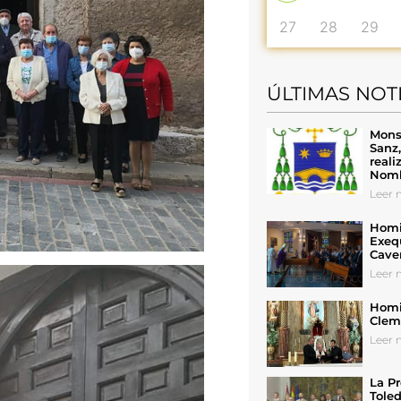
27
28
29
ÚLTIMAS NOT
Mons
Sanz
reali
Nomb
Leer n
Homil
Exeq
Cave
Leer n
Homil
Cleme
Leer n
La Pr
Toled