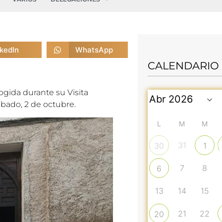
nkedIn
WhatsApp
CALENDARIO
gida durante su Visita
sábado, 2 de octubre.
L
M
M
31
30
1
7
8
6
13
14
15
21
22
20