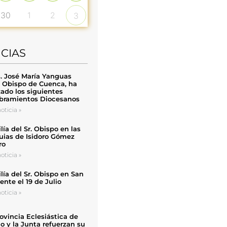
30
1
2
3
ICIAS
. José María Yanguas
, Obispo de Cuenca, ha
zado los siguientes
ramientos Diocesanos
oticia »
ía del Sr. Obispo en las
uias de Isidoro Gómez
ro
oticia »
ía del Sr. Obispo en San
nte el 19 de Julio
oticia »
ovincia Eclesiástica de
o y la Junta refuerzan su