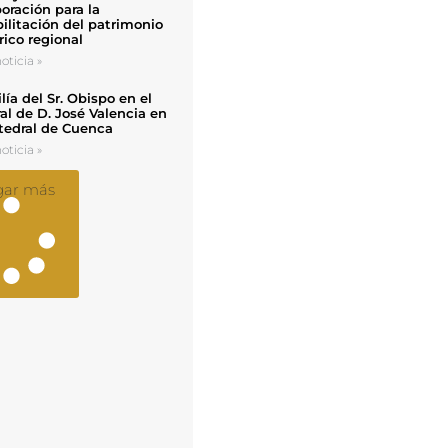
oración para la
ilitación del patrimonio
rico regional
oticia »
ía del Sr. Obispo en el
al de D. José Valencia en
tedral de Cuenca
oticia »
gar más