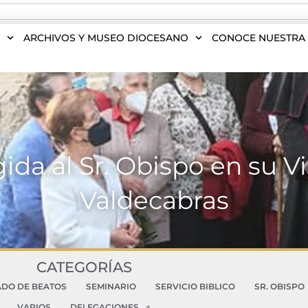
S
ARCHIVOS Y MUSEO DIOCESANO
CONOCE NUESTRA 
da al Sr. Obispo en su Vi
Valdecabras
CATEGORÍAS
ADO DE BEATOS
SEMINARIO
SERVICIO BIBLICO
SR. OBISPO
VARIOS
DELEGACIONES