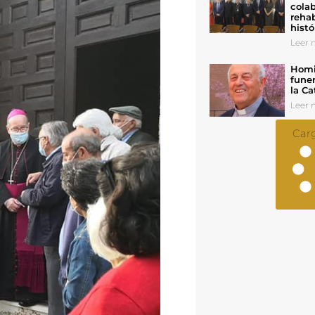
colab
rehab
histó
Leer n
Homil
funer
la Ca
Leer n
Car