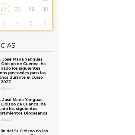
28
29
30
27
3
4
5
6
ICIAS
. José María Yanguas
, Obispo de Cuenca, ha
nado los siguientes
nos pastorales para los
nos durante el curso
-2027
oticia »
. José María Yanguas
, Obispo de Cuenca, ha
zado los siguientes
ramientos Diocesanos
oticia »
ía del Sr. Obispo en las