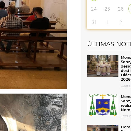
24
25
26
31
1
2
ÚLTIMAS NOT
Mons
Sanz
desig
desti
Diáco
2026
Leer n
Mons
Sanz
reali
Nomb
Leer n
Homil