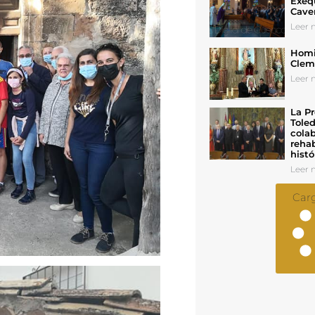
Exeq
Cave
Leer n
Homil
Cleme
Leer n
La Pr
Toled
colab
rehab
histó
Leer n
Car