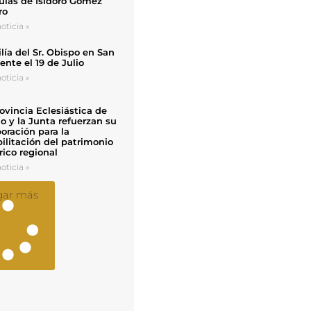
uias de Isidoro Gómez
ro
oticia »
ía del Sr. Obispo en San
nte el 19 de Julio
oticia »
ovincia Eclesiástica de
o y la Junta refuerzan su
oración para la
ilitación del patrimonio
rico regional
oticia »
gar más