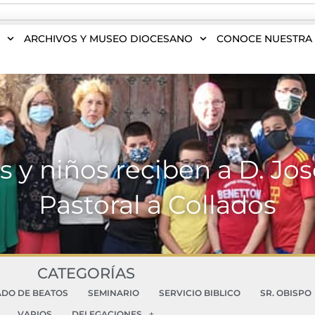
S
ARCHIVOS Y MUSEO DIOCESANO
CONOCE NUESTRA 
 y niños reciben a D. Jos
Pastoral a Collados
CATEGORÍAS
ADO DE BEATOS
SEMINARIO
SERVICIO BIBLICO
SR. OBISPO
VARIOS
DELEGACIONES