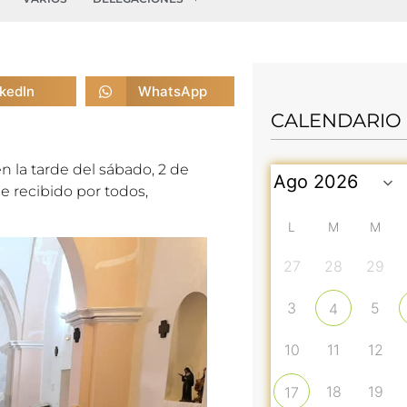
nkedIn
WhatsApp
CALENDARIO
 la tarde del sábado, 2 de
ue recibido por todos,
L
M
M
27
28
29
3
5
4
10
11
12
18
19
17