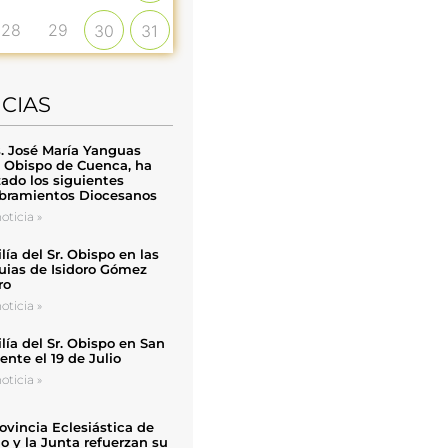
28
29
30
31
ICIAS
. José María Yanguas
, Obispo de Cuenca, ha
zado los siguientes
ramientos Diocesanos
oticia »
ía del Sr. Obispo en las
uias de Isidoro Gómez
ro
oticia »
ía del Sr. Obispo en San
nte el 19 de Julio
oticia »
ovincia Eclesiástica de
o y la Junta refuerzan su