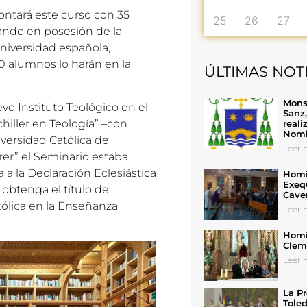
contará este curso con 35
25
26
27
tando en posesión de la
Universidad española,
10 alumnos lo harán en la
ÚLTIMAS NOT
Mons
vo Instituto Teológico en el
Sanz
chiller en Teología” –con
reali
Nomb
iversidad Católica de
Leer n
rer” el Seminario estaba
a a la Declaración Eclesiástica
Homil
Exeq
obtenga el título de
Cave
atólica en la Enseñanza
Leer n
Homil
Cleme
Leer n
La Pr
Toled