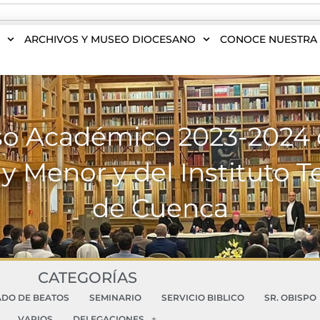
S
ARCHIVOS Y MUSEO DIOCESANO
CONOCE NUESTRA 
so Académico 2023-2024 
 Menor y del Instituto T
de Cuenca
CATEGORÍAS
ADO DE BEATOS
SEMINARIO
SERVICIO BIBLICO
SR. OBISPO
VARIOS
DELEGACIONES