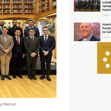
colab
rehab
histó
Leer n
Homil
funer
la Ca
Leer n
Car
 y Menor.