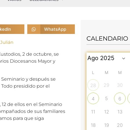
nkedIn
WhatsApp
CALENDARIO
 Julián
ustodios, 2 de octubre, se
arios Diocesanos Mayor y
L
M
M
l Seminario y después se
29
30
28
 Todo presidido por el
5
4
6
 12 de ellos en el Seminario
compañados de sus familiares
11
12
13
ezamos para que siga
18
19
20