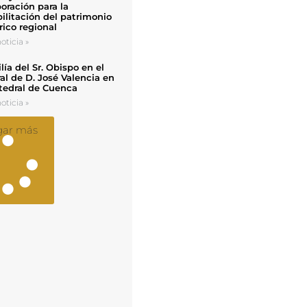
oración para la
ilitación del patrimonio
rico regional
oticia »
ía del Sr. Obispo en el
al de D. José Valencia en
tedral de Cuenca
oticia »
gar más