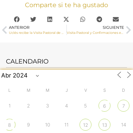
Comparte si te ha gustado
ANTERIOR
SIGUIENTE
Uclés recibe la Visita Pastoral de Monseñor José María Yanguas
Visita Pastoral y Confirmaciones en la parroquia de Barajas de Melo
CALENDARIO
L
M
M
J
V
S
D
1
2
3
4
5
6
7
9
10
11
14
8
12
13