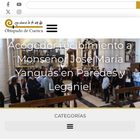
Acogedor recibimiento a
Monseñor José María
Yanguas en Paredes y
Leganiel
CATEGORÍAS