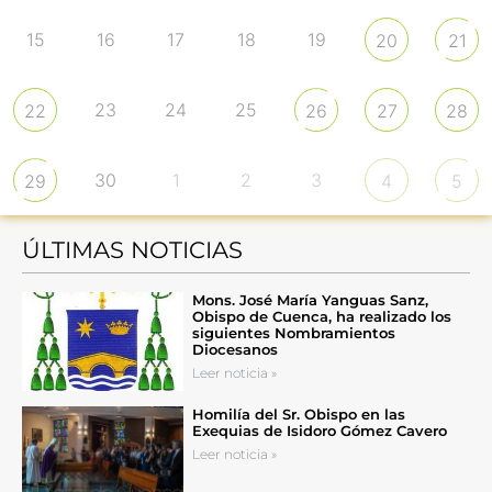
15
16
17
18
19
20
21
23
24
25
22
26
27
28
30
1
2
3
29
4
5
ÚLTIMAS NOTICIAS
Mons. José María Yanguas Sanz,
Obispo de Cuenca, ha realizado los
siguientes Nombramientos
Diocesanos
Leer noticia »
Homilía del Sr. Obispo en las
Exequias de Isidoro Gómez Cavero
Leer noticia »