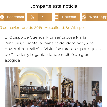
Comparte esta noticia
Facebook
X
LinkedIn
WhatsAp
3 de noviembre de 2019
Actualidad
,
Sr. Obispo
El Obispo de Cuenca, Monseñor José María
Yanguas, durante la
mañana del domingo, 3 de
noviembre, realizó
la Visita Pastoral a las parroquias
de Paredes y Leganiel donde recibió un gran
acogida