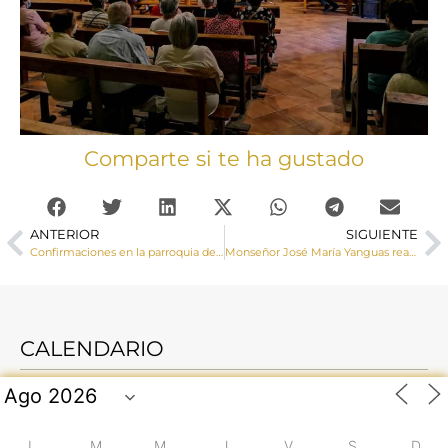
Comparte si te ha gustado
ANTERIOR
SIGUIENTE
Confirmaciones en la parroquia de Mota del Cuervo
Monseñor José María Yanguas realiza una Visita Pastoral a Garaballa
CALENDARIO
L
M
M
J
V
S
D