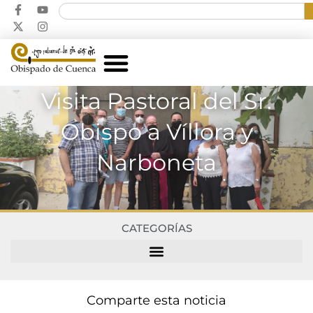
Visita Pastoral del Sr.
Obispo a Víllora y
Narboneta
CATEGORÍAS
Comparte esta noticia