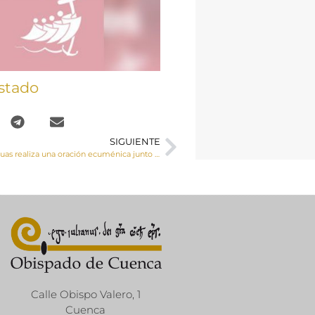
stado
SIGUIENTE
Monseñor Yanguas realiza una oración ecuménica junto con nuestros hermanos de la Iglesia ortodoxa como clausura de la Semana de Oración por la Unidad de los Cristianos
Calle Obispo Valero, 1
Cuenca