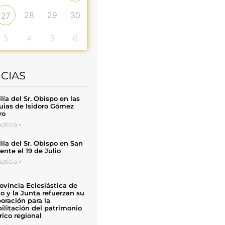
28
29
30
27
3
4
5
6
ICIAS
ía del Sr. Obispo en las
uias de Isidoro Gómez
ro
oticia »
ía del Sr. Obispo en San
nte el 19 de Julio
oticia »
ovincia Eclesiástica de
o y la Junta refuerzan su
oración para la
ilitación del patrimonio
rico regional