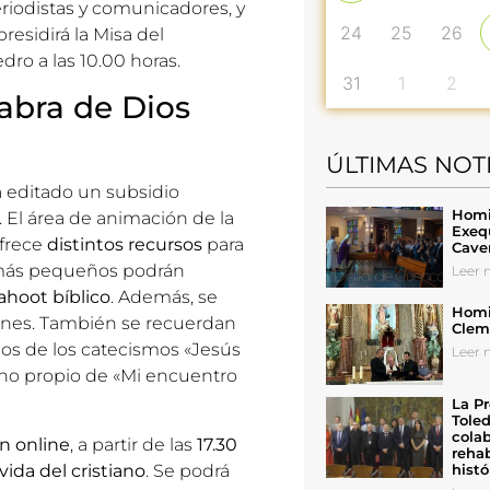
eriodistas y comunicadores, y
24
25
26
presidirá la Misa del
dro a las 10.00 horas.
31
1
2
abra de Dios
ÚLTIMAS NOT
 editado un
subsidio
Homil
a. El área de animación de la
Exeq
ofrece
distintos recursos
para
Cave
os más pequeños podrán
Leer n
ahoot bíblico
. Además, se
Homil
venes. También se recuerdan
Cleme
Dios de los catecismos «Jesús
Leer n
 uno propio de «Mi encuentro
La Pr
Toled
colab
n online
, a partir de las
17.30
rehab
vida del cristiano
. Se podrá
histó