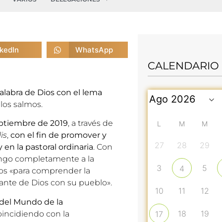
nkedIn
WhatsApp
CALENDARIO
alabra de Dios
con el lema
 los salmos.
septiembre de 2019
, a través de
L
M
M
lis
,
con el fin de promover y
27
28
29
y en la pastoral ordinaria
. Con
mingo completamente a la
3
5
4
Dios «para comprender la
ante de Dios con su pueblo».
10
11
12
 del Mundo de la
18
19
incidiendo con la
17