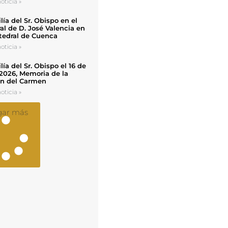
oticia »
ía del Sr. Obispo en el
al de D. José Valencia en
tedral de Cuenca
oticia »
ía del Sr. Obispo el 16 de
 2026, Memoria de la
en del Carmen
oticia »
gar más