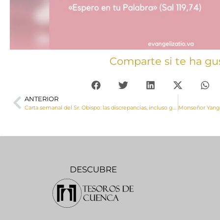
Comparte si te ha gu
ANTERIOR
Carta semanal del Sr. Obispo: las discrepancias, incluso graves, no debieran ser nunca obstáculo insalvable para el encuentro respetuoso y, si es posible, cordial
DESCUBRE