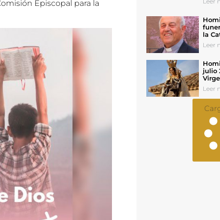
Leer n
omisión Episcopal para la
Homil
funer
la Ca
Leer n
Homil
julio
Virg
Leer n
Car