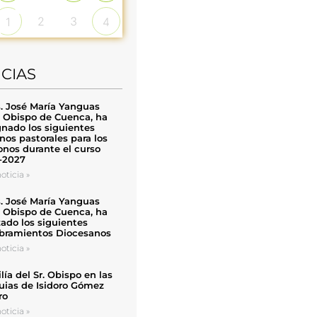
2
3
1
4
ICIAS
. José María Yanguas
, Obispo de Cuenca, ha
nado los siguientes
nos pastorales para los
nos durante el curso
-2027
oticia »
. José María Yanguas
, Obispo de Cuenca, ha
zado los siguientes
ramientos Diocesanos
oticia »
ía del Sr. Obispo en las
uias de Isidoro Gómez
ro
oticia »