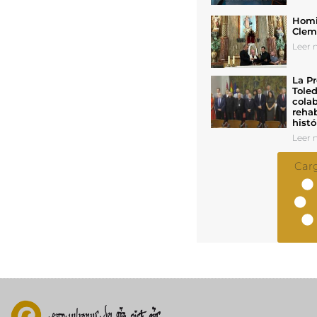
Homil
Cleme
Leer n
La Pr
Toled
colab
rehab
histó
Leer n
Car