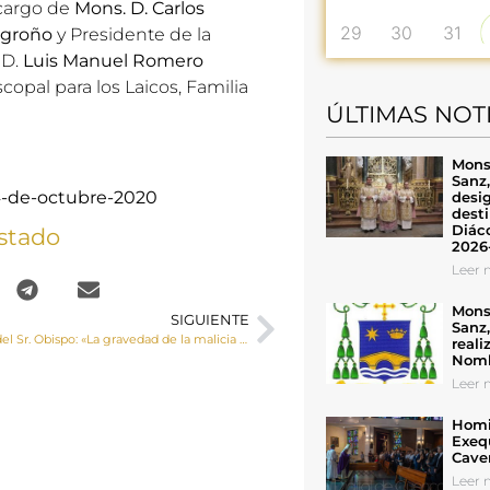
 cargo de
Mons. D. Carlos
29
30
31
ogroño
y Presidente de la
 D.
Luis Manuel Romero
copal para los Laicos, Familia
ÚLTIMAS NOT
Mons
Sanz
4-de-octubre-2020
desig
desti
Diáco
stado
2026
Leer n
Mons
SIGUIENTE
Sanz
Carta semanal del Sr. Obispo: «La gravedad de la malicia del aborto procurado no puede ser ocultada ni atenuada»
reali
Nomb
Leer n
Homil
Exeq
Cave
Leer n