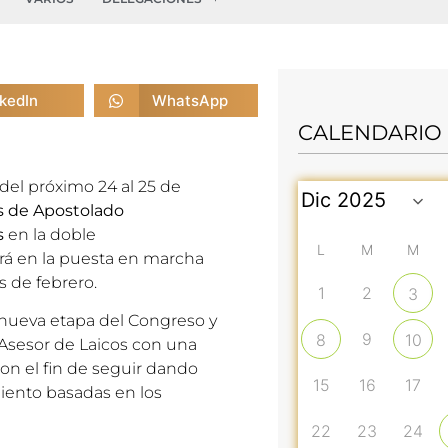
nkedIn
WhatsApp
CALENDARIO
del próximo 24 al 25 de
s de Apostolado
s
en la doble
L
M
M
rá en la puesta en marcha
 de febrero.
1
2
3
 nueva etapa del Congreso y
9
8
10
 Asesor de Laicos con una
con el fin de seguir dando
15
16
17
miento basadas en los
22
23
24