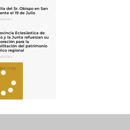
ía del Sr. Obispo en San
nte el 19 de Julio
oticia »
ovincia Eclesiástica de
o y la Junta refuerzan su
oración para la
ilitación del patrimonio
rico regional
oticia »
gar más