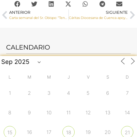
ANTERIOR
SIGUIENTE
Carta semanal del Sr. Obispo: “Tender la mano, como dice el Papa, es un signo: un signo que recuerda inmediatamente la proximidad, la solidaridad, el amor”
Cáritas Diocesana de Cuenca apoya la respuesta humanitaria de las Cáritas centroamericanas a las víctimas del huracán “Eta”
CALENDARIO
L
M
M
J
V
S
D
1
2
3
4
5
6
7
8
9
10
11
12
13
14
16
17
19
20
15
18
21