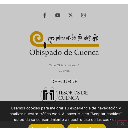
Calle Obispo Valero, 1
Cuenca
DESCUBRE
Usamos cookies para mejorar su experiencia de navegación y
© 2026 Diócesis de Cuenca - Todos los derechos reservados
analizar nuestro tráfico web. Al hacer clic en “Aceptar cookies”
Política de Privacidad / Aviso Legal
Política de Cookies
usted da su consentimiento a nuestro uso de las cookies.