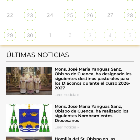
22
24
27
23
25
26
28
1
2
29
30
3
4
5
ÚLTIMAS NOTICIAS
Mons. José María Yanguas Sanz,
Obispo de Cuenca, ha designado los
siguientes destinos pastorales para
los Diáconos durante el curso 2026-
2027
Leer noticia »
Mons. José María Yanguas Sanz,
Obispo de Cuenca, ha realizado los
siguientes Nombramientos
Diocesanos
Leer noticia »
Homilía del Sr. Obispo en las