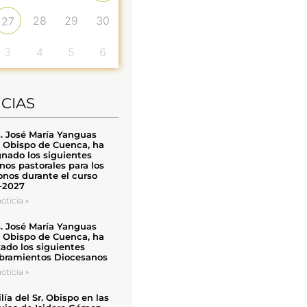
28
29
30
27
3
4
5
6
ICIAS
. José María Yanguas
, Obispo de Cuenca, ha
nado los siguientes
nos pastorales para los
nos durante el curso
-2027
oticia »
. José María Yanguas
, Obispo de Cuenca, ha
zado los siguientes
ramientos Diocesanos
oticia »
ía del Sr. Obispo en las