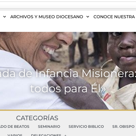
S
ARCHIVOS Y MUSEO DIOCESANO
CONOCE NUESTRA 
ada de Infancia Misionera
todos para Él»
CATEGORÍAS
ADO DE BEATOS
SEMINARIO
SERVICIO BIBLICO
SR. OBISPO
VARIOS
DELEGACIONES