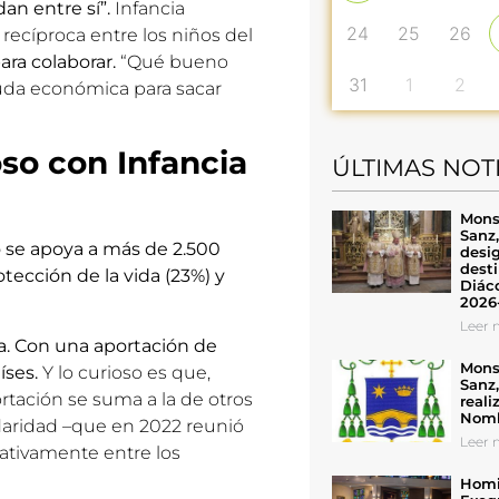
an entre sí”.
Infancia
24
25
26
ecíproca entre los niños del
ra colaborar.
“Qué bueno
31
1
2
uda económica para sacar
so con Infancia
ÚLTIMAS NOT
Mons
Sanz
o se apoya a más de 2.500
desig
desti
tección de la vida (23%) y
Diáco
2026
Leer n
a.
Con una aportación de
Mons
íses.
Y lo curioso es que,
Sanz
rtación se suma a la de otros
reali
Nomb
idaridad –que en 2022 reunió
Leer n
tativamente entre los
Homil