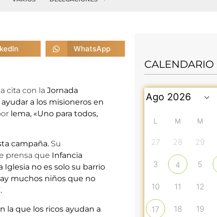
nkedIn
WhatsApp
CALENDARIO
a cita con la
Jornada
ayudar a los misioneros en
por
lema, «Uno para todos,
L
M
M
27
28
29
sta campaña.
Su
e prensa
que
Infancia
3
5
4
Iglesia no es solo su barrio
 hay muchos niños que no
10
11
12
.
18
19
n la que los ricos ayudan a
17