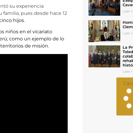
Exeq
Cave
ontó su experiencia
Leer n
su familia, pues desde hace 12
inco hijos
.
Homil
Cleme
s niños en el vicariato
Leer n
Perú; como un ejemplo de lo
 territorios de misión.
La Pr
Toled
colab
rehab
histó
Leer n
Car