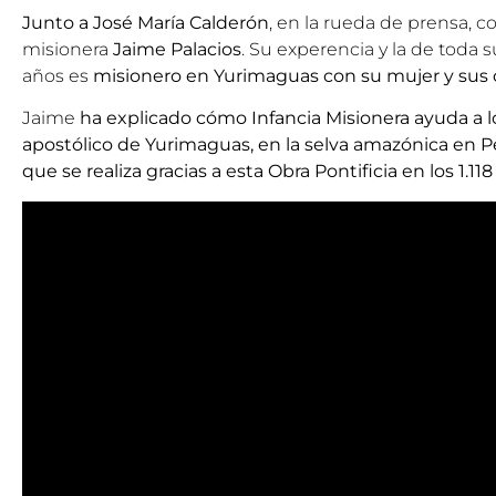
Junto a José María Calderón
, en la rueda de prensa, c
misionera
Jaime Palacios
. Su experencia y la de toda 
años es
misionero en Yurimaguas con su mujer y sus c
Jaime
ha explicado cómo Infancia Misionera ayuda a lo
apostólico de Yurimaguas, en la selva amazónica en 
que se realiza gracias a esta Obra Pontificia en los 1.118