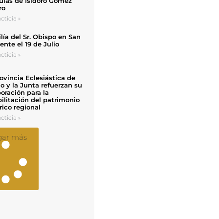
uias de Isidoro Gómez
ro
oticia »
ía del Sr. Obispo en San
nte el 19 de Julio
oticia »
ovincia Eclesiástica de
o y la Junta refuerzan su
oración para la
ilitación del patrimonio
rico regional
oticia »
gar más