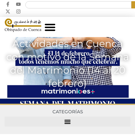
Actividades en Cuenca
con motivo de la Semana
del Matrimonio (14 al 20
febrero)
CATEGORÍAS