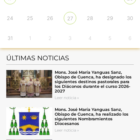
24
25
26
28
29
30
27
31
1
2
3
4
5
6
ÚLTIMAS NOTICIAS
Mons. José María Yanguas Sanz,
Obispo de Cuenca, ha designado los
siguientes destinos pastorales para
los Diáconos durante el curso 2026-
2027
Leer noticia »
Mons. José María Yanguas Sanz,
Obispo de Cuenca, ha realizado los
siguientes Nombramientos
Diocesanos
Leer noticia »