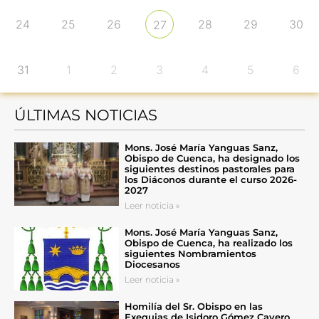
24
25
26
28
29
30
27
31
1
2
3
4
5
6
ÚLTIMAS NOTICIAS
Mons. José María Yanguas Sanz,
Obispo de Cuenca, ha designado los
siguientes destinos pastorales para
los Diáconos durante el curso 2026-
2027
Leer noticia »
Mons. José María Yanguas Sanz,
Obispo de Cuenca, ha realizado los
siguientes Nombramientos
Diocesanos
Leer noticia »
Homilía del Sr. Obispo en las
Exequias de Isidoro Gómez Cavero