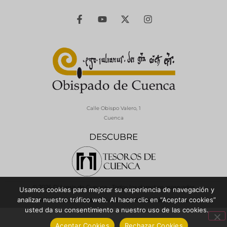
Calle Obispo Valero, 1
Cuenca
DESCUBRE
© 2026 Diócesis de Cuenca - Todos los derechos reservados
Usamos cookies para mejorar su experiencia de navegación y
analizar nuestro tráfico web. Al hacer clic en “Aceptar cookies”
Política de Privacidad / Aviso Legal
Política de Cookies
usted da su consentimiento a nuestro uso de las cookies.
Aceptar Cookies
Rechazar Cookies