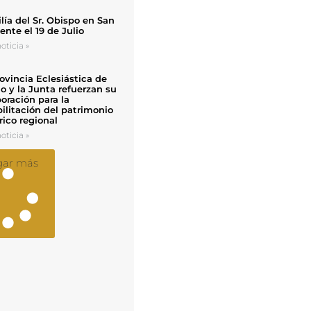
ía del Sr. Obispo en San
nte el 19 de Julio
oticia »
ovincia Eclesiástica de
o y la Junta refuerzan su
oración para la
ilitación del patrimonio
rico regional
oticia »
gar más