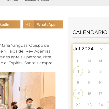
nkedIn
WhatsApp
CALENDARIO
Mar
ía Yanguas, Obispo de
 de Villalba del Rey. Además
enes ante su patrona, Ntra.
L
M
M
que el Espíritu Santo siempre
2
3
1
8
9
10
16
17
15
22
23
24