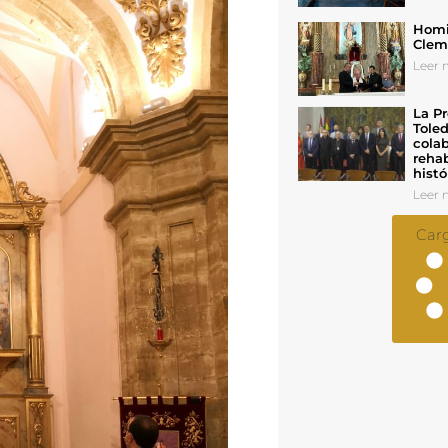
Homil
Cleme
Leer n
La Pr
Toled
colab
rehab
histó
Leer n
Car