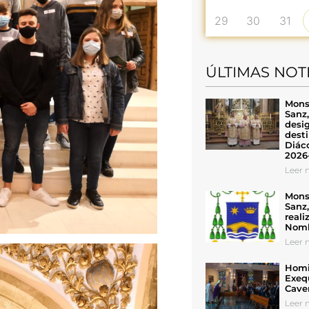
29
30
31
ÚLTIMAS NOT
Mons
Sanz
desig
desti
Diáco
2026
Leer n
Mons
Sanz
reali
Nomb
Leer n
Homil
Exeq
Cave
Leer n