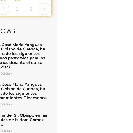
2
3
1
4
ICIAS
. José María Yanguas
, Obispo de Cuenca, ha
nado los siguientes
nos pastorales para los
nos durante el curso
-2027
oticia »
. José María Yanguas
, Obispo de Cuenca, ha
zado los siguientes
ramientos Diocesanos
oticia »
ía del Sr. Obispo en las
uias de Isidoro Gómez
ro
oticia »