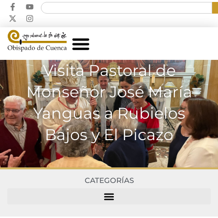
Visita Pastoral de
Monseñor José María
Yanguas a Rubielos
Bajos y El Picazo
CATEGORÍAS