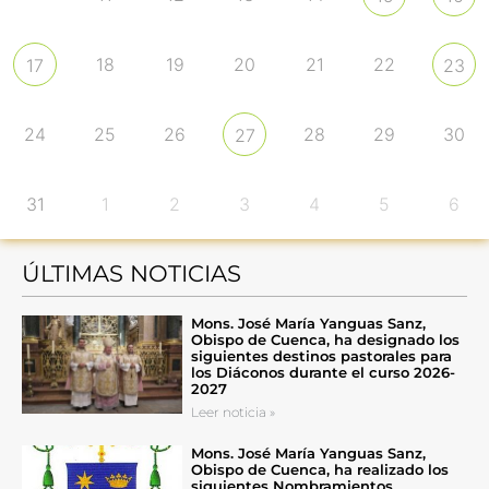
18
19
20
21
22
17
23
24
25
26
28
29
30
27
31
1
2
3
4
5
6
ÚLTIMAS NOTICIAS
Mons. José María Yanguas Sanz,
Obispo de Cuenca, ha designado los
siguientes destinos pastorales para
los Diáconos durante el curso 2026-
2027
Leer noticia »
Mons. José María Yanguas Sanz,
Obispo de Cuenca, ha realizado los
siguientes Nombramientos