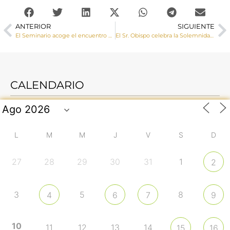
ANTERIOR
SIGUIENTE
El Seminario acoge el encuentro de delegados y equipos de pastoral juvenil de la Provincia Eclesiástica de Toledo
El Sr. Obispo celebra la Solemnidad de la Santísima Trinidad y la Jornada Pro Orantibus en el Monasterio de las MM. Trinitarias de San Clemente
CALENDARIO
L
M
M
J
V
S
D
27
28
29
30
31
1
2
3
5
8
4
6
7
9
10
11
12
13
14
15
16