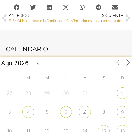
ANTERIOR
SIGUIENTE
El Sr. Obispo imparte la Confirmación a un grupo de jóvenes de Villar de Olalla
Confirmaciones en la parroquia de San Román (Cuenca)
CALENDARIO
L
M
M
J
V
S
D
27
28
29
30
31
1
2
7
3
5
8
4
6
9
10
11
12
13
14
15
16