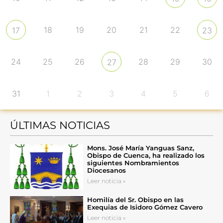
18
19
20
21
22
17
23
24
25
26
28
29
30
27
31
1
2
3
4
5
6
ÚLTIMAS NOTICIAS
Mons. José María Yanguas Sanz,
Obispo de Cuenca, ha realizado los
siguientes Nombramientos
Diocesanos
Leer noticia »
Homilía del Sr. Obispo en las
Exequias de Isidoro Gómez Cavero
Leer noticia »