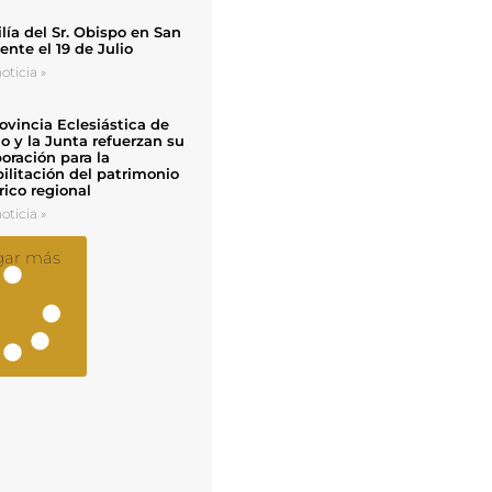
ía del Sr. Obispo en San
nte el 19 de Julio
oticia »
ovincia Eclesiástica de
o y la Junta refuerzan su
oración para la
ilitación del patrimonio
rico regional
oticia »
gar más