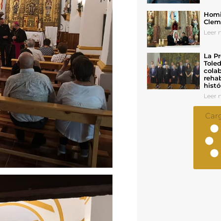
Homil
Cleme
Leer n
La Pr
Toled
colab
rehab
histó
Leer n
Car