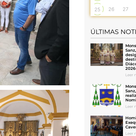
26
27
25
ÚLTIMAS NOT
Mons
Sanz
desig
desti
Diáco
2026
Leer n
Mons
Sanz
reali
Nomb
Leer n
Homil
Exeq
Cave
Leer n