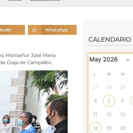
nkedIn
WhatsApp
CALENDARIO
spo, Monseñor José María
d de Graja de Campalbo.
L
M
M
27
28
29
4
6
5
11
12
13
19
20
18