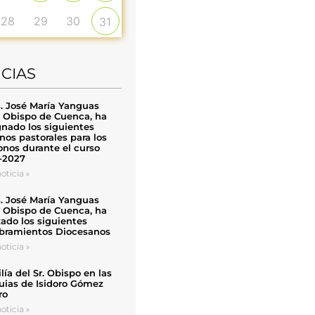
28
29
30
31
ICIAS
. José María Yanguas
, Obispo de Cuenca, ha
nado los siguientes
nos pastorales para los
nos durante el curso
-2027
oticia »
. José María Yanguas
, Obispo de Cuenca, ha
zado los siguientes
ramientos Diocesanos
oticia »
ía del Sr. Obispo en las
uias de Isidoro Gómez
ro
oticia »