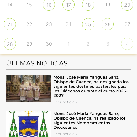
14
15
19
16
17
18
20
22
23
24
27
21
25
26
29
30
1
2
3
28
4
ÚLTIMAS NOTICIAS
Mons. José María Yanguas Sanz,
Obispo de Cuenca, ha designado los
siguientes destinos pastorales para
los Diáconos durante el curso 2026-
2027
Leer noticia »
Mons. José María Yanguas Sanz,
Obispo de Cuenca, ha realizado los
siguientes Nombramientos
Diocesanos
Leer noticia »