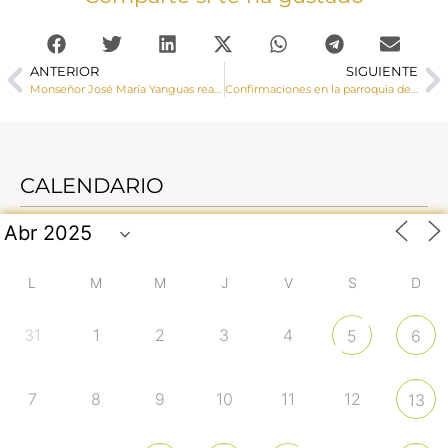
ANTERIOR
SIGUIENTE
Monseñor José María Yanguas realiza una Visita Pastoral a Cañada Juncosa y Torrubia del Castillo
Confirmaciones en la parroquia de Casas de Haro
CALENDARIO
L
M
M
J
V
S
D
31
1
2
3
4
5
6
7
8
9
10
11
12
13