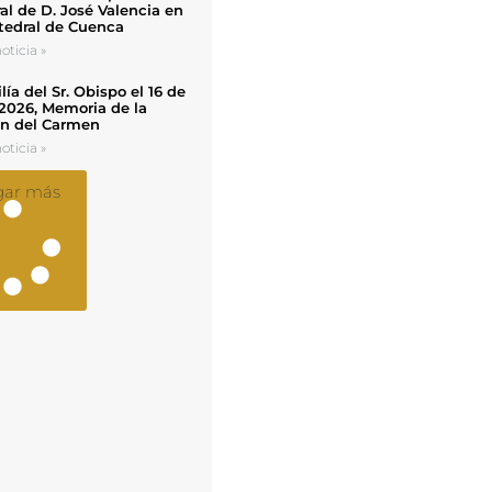
al de D. José Valencia en
tedral de Cuenca
oticia »
ía del Sr. Obispo el 16 de
 2026, Memoria de la
en del Carmen
oticia »
gar más