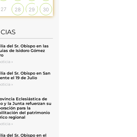
27
28
29
30
ICIAS
ía del Sr. Obispo en las
uias de Isidoro Gómez
ro
oticia »
ía del Sr. Obispo en San
nte el 19 de Julio
oticia »
ovincia Eclesiástica de
o y la Junta refuerzan su
oración para la
ilitación del patrimonio
rico regional
oticia »
ía del Sr. Obispo en el