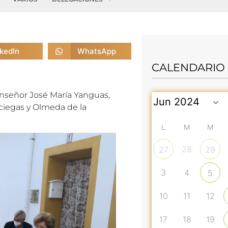
nkedIn
WhatsApp
CALENDARIO
onseñor José
Mar
ía Yanguas,
uciegas y Olmeda de la
L
M
M
28
27
29
3
4
5
10
11
12
17
18
19