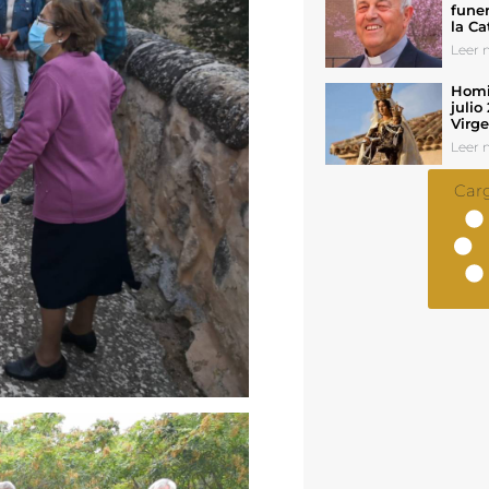
funer
la Ca
Leer n
Homil
julio
Virg
Leer n
Car