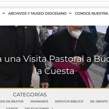
S
ARCHIVOS Y MUSEO DIOCESANO
CONOCE NUESTRA 
za una Visita Pastoral a 
la Cuesta
CATEGORÍAS
ADO DE BEATOS
SEMINARIO
SERVICIO BIBLICO
SR. OBISPO
VARIOS
DELEGACIONES