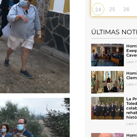
25
26
24
ÚLTIMAS NOT
Homil
Exeq
Cave
Leer n
Homil
Cleme
Leer n
La Pr
Toled
colab
rehab
histó
Leer n
Homil