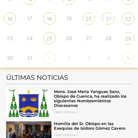
17
19
16
18
20
21
22
23
24
26
27
28
25
29
30
31
2
3
4
1
5
ÚLTIMAS NOTICIAS
Mons. José María Yanguas Sanz,
Obispo de Cuenca, ha realizado los
siguientes Nombramientos
Diocesanos
Leer noticia »
Homilía del Sr. Obispo en las
Exequias de Isidoro Gómez Cavero
Leer noticia »