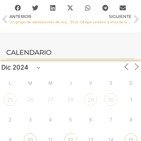
ANTERIOR
SIGUIENTE
Un grupo de adolescentes de la parroquia de Minglanilla reciben la Confirmación impartida por el Sr. Obispo
El Sr. Obispo celebra la Misa de la Fiesta de la Divina Misericordia en la parroquia de San Román
CALENDARIO
L
M
M
J
V
S
D
26
27
28
1
25
29
30
2
3
4
5
6
7
8
9
11
13
14
10
12
15