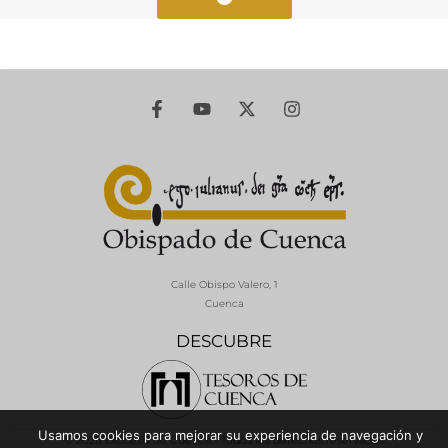
Calle Obispo Valero, 1
Cuenca
DESCUBRE
Usamos cookies para mejorar su experiencia de navegación y
© 2026 Diócesis de Cuenca - Todos los derechos reservados