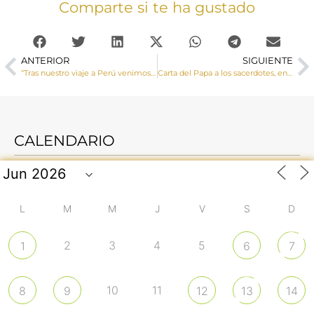
Comparte si te ha gustado
ANTERIOR
SIGUIENTE
“Tras nuestro viaje a Perú venimos con el corazón un poco más grande”
Carta del Papa a los sacerdotes, en el 160 aniversario de la muerte del Santo Cura de Ars
CALENDARIO
L
M
M
J
V
S
D
2
3
4
5
1
6
7
10
11
8
9
12
13
14