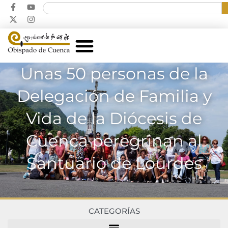
Unas 50 personas de la
Delegación de Familia y
Vida de la Diócesis de
Cuenca peregrinan al
Santuario de Lourdes
CATEGORÍAS