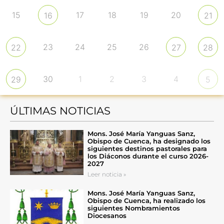
15
17
18
19
20
16
21
23
24
25
26
22
27
28
30
1
2
3
4
29
5
ÚLTIMAS NOTICIAS
Mons. José María Yanguas Sanz,
Obispo de Cuenca, ha designado los
siguientes destinos pastorales para
los Diáconos durante el curso 2026-
2027
Leer noticia »
Mons. José María Yanguas Sanz,
Obispo de Cuenca, ha realizado los
siguientes Nombramientos
Diocesanos