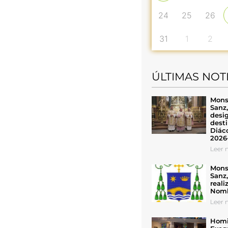
24
25
26
31
1
2
ÚLTIMAS NOT
Mons
Sanz
desig
desti
Diáco
2026
Leer n
Mons
Sanz
reali
Nomb
Leer n
Homil