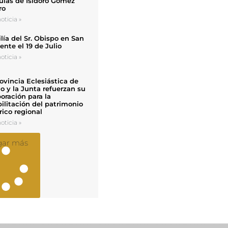
uias de Isidoro Gómez
ro
oticia »
ía del Sr. Obispo en San
nte el 19 de Julio
oticia »
ovincia Eclesiástica de
o y la Junta refuerzan su
oración para la
ilitación del patrimonio
rico regional
oticia »
gar más