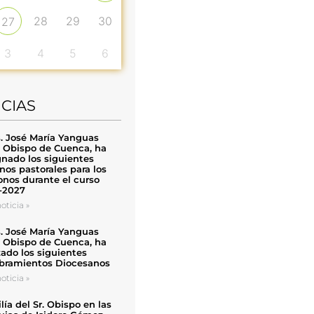
28
29
30
27
3
4
5
6
ICIAS
. José María Yanguas
, Obispo de Cuenca, ha
nado los siguientes
nos pastorales para los
nos durante el curso
-2027
oticia »
. José María Yanguas
, Obispo de Cuenca, ha
zado los siguientes
ramientos Diocesanos
oticia »
ía del Sr. Obispo en las