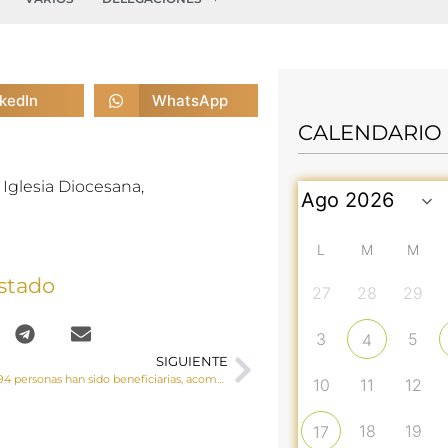
nkedIn
WhatsApp
CALENDARIO
Iglesia Diocesana,
L
M
M
stado
27
28
29
3
5
4
SIGUIENTE
Un total de 15.494 personas han sido beneficiarias, acompañadas en Cáritas Diocesana de Cuenca durante el año 2025
10
11
12
18
19
17