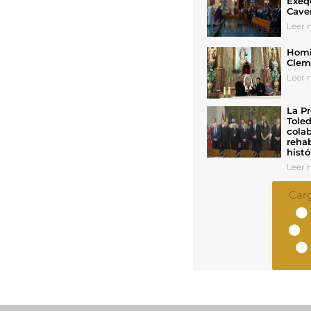
Exeq
Cave
Leer n
Homil
Cleme
Leer n
La Pr
Toled
colab
rehab
histó
Leer n
Car