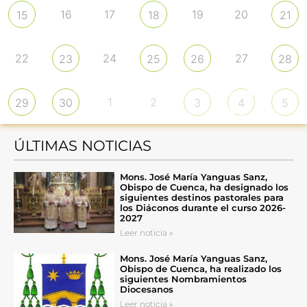
16
17
19
20
15
18
21
22
24
27
23
25
26
28
1
2
29
30
3
4
5
ÚLTIMAS NOTICIAS
Mons. José María Yanguas Sanz,
Obispo de Cuenca, ha designado los
siguientes destinos pastorales para
los Diáconos durante el curso 2026-
2027
Leer noticia »
Mons. José María Yanguas Sanz,
Obispo de Cuenca, ha realizado los
siguientes Nombramientos
Diocesanos
Leer noticia »