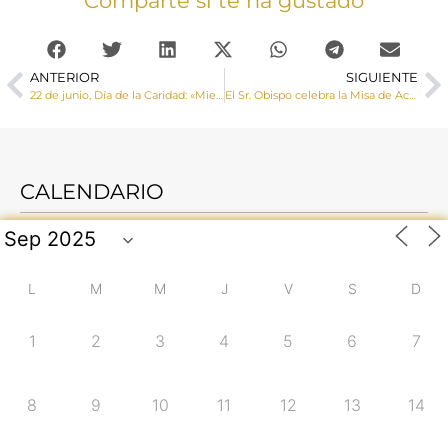
Comparte si te ha gustado
ANTERIOR
SIGUIENTE
22 de junio, Día de la Caridad: «Mientras haya personas, hay esperanza»
El Sr. Obispo celebra la Misa de Acción de Gracias del COF por el curso que termina
CALENDARIO
L
M
M
J
V
S
D
1
2
3
4
5
6
7
8
9
10
11
12
13
14