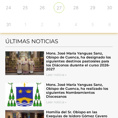
24
25
26
28
29
30
27
31
1
2
3
4
5
6
ÚLTIMAS NOTICIAS
Mons. José María Yanguas Sanz,
Obispo de Cuenca, ha designado los
siguientes destinos pastorales para
los Diáconos durante el curso 2026-
2027
Leer noticia »
Mons. José María Yanguas Sanz,
Obispo de Cuenca, ha realizado los
siguientes Nombramientos
Diocesanos
Leer noticia »
Homilía del Sr. Obispo en las
Exequias de Isidoro Gómez Cavero