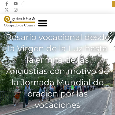
Rosario vocacional desde
la Virgen de la Luz hasta
la ermita de las
Angustias con motivo de
la Jornada Mundial de
oración por las
vocaciones