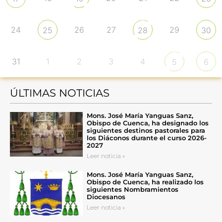
24
26
27
29
25
28
30
31
1
2
3
4
5
6
ÚLTIMAS NOTICIAS
Mons. José María Yanguas Sanz,
Obispo de Cuenca, ha designado los
siguientes destinos pastorales para
los Diáconos durante el curso 2026-
2027
Leer noticia »
Mons. José María Yanguas Sanz,
Obispo de Cuenca, ha realizado los
siguientes Nombramientos
Diocesanos
Leer noticia »