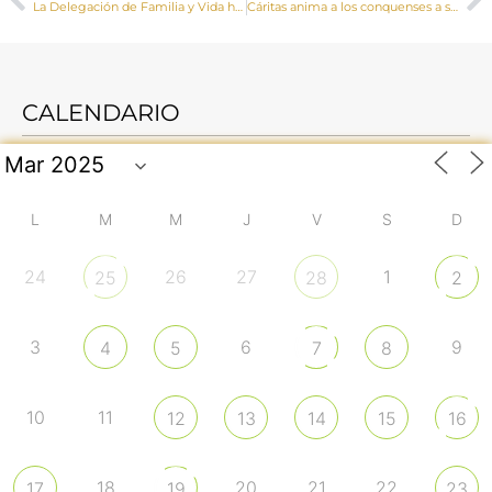
La Delegación de Familia y Vida ha celebrado un encuentro convivencia
Cáritas anima a los conquenses a ser “ángeles” con las personas más empobrecidas
CALENDARIO
L
M
M
J
V
S
D
24
26
27
1
25
28
2
3
6
9
4
5
7
8
10
11
12
13
14
15
16
18
20
21
22
17
19
23